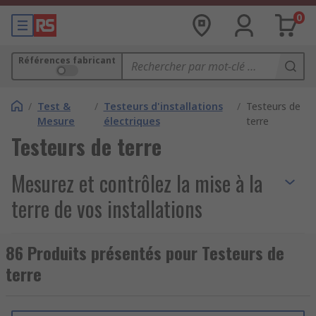
0
Références fabricant
/
Test &
/
Testeurs d'installations
/
Testeurs de
Mesure
électriques
terre
Testeurs de terre
Mesurez et contrôlez la mise à la
terre de vos installations
électriques
86 Produits présentés pour Testeurs de
terre
Les
testeurs de terre
sont des instruments de
mesure électriques
conçus pour vérifier la
fonctionnalité de la prise de terre et garantir la