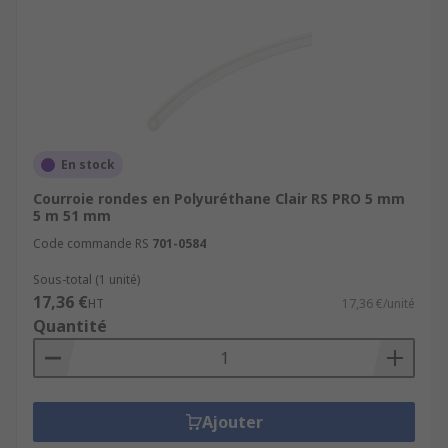
En stock
Courroie rondes en Polyuréthane Clair RS PRO 5 mm
5 m 51 mm
Code commande RS
701-0584
Sous-total (1 unité)
17,36 €
HT
17,36 €/unité
Quantité
Ajouter