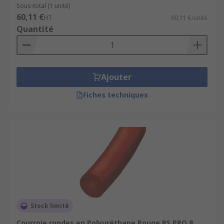
Sous-total (1 unité)
60,11 €
HT
60,11 €/unité
Quantité
Ajouter
Fiches techniques
Stock limité
Courroie rondes en Polyuréthane Rouge RS PRO 8