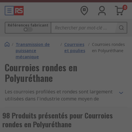
0
Références fabricant
/
Transmission de
/
Courroies
/
Courroies rondes
puissance
et poulies
en Polyuréthane
mécanique
Courroies rondes en
Polyuréthane
Les courroies profilées et rondes sont largement
utilisées dans l'industrie comme moyen de
transfert de la puissance. Elles offrent une
meilleure élasticité que le caoutchouc, sont
98 Produits présentés pour Courroies
adaptées à différents réglages de température et
rondes en Polyuréthane
résistent à l'essence. Elles présentent une