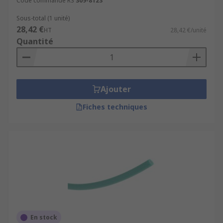
Code commande RS
309-8123
Sous-total (1 unité)
28,42 €
HT
28,42 €/unité
Quantité
Ajouter
Fiches techniques
En stock