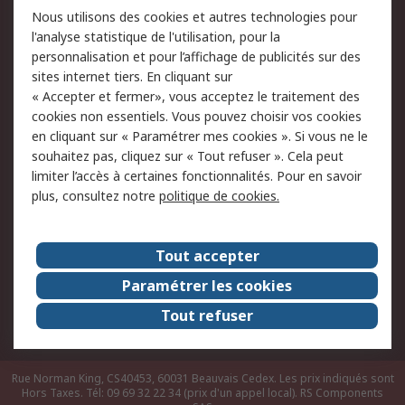
Nous utilisons des cookies et autres technologies pour
du site
l'analyse statistique de l'utilisation, pour la
Politique de protection
Sécurité des E-mails
personnalisation et pour l’affichage de publicités sur des
des données - Mise à
sites internet tiers. En cliquant sur
jour
« Accepter et fermer», vous acceptez le traitement des
Conditions générales
Politique anti-
cookies non essentiels. Vous pouvez choisir vos cookies
de vente
corruption
en cliquant sur « Paramétrer mes cookies ». Si vous ne le
souhaitez pas, cliquez sur « Tout refuser ». Cela peut
Campagnes marketing
limiter l’accès à certaines fonctionnalités. Pour en savoir
plus, consultez notre
politique de cookies.
A propos de RS
A propos de RS France
Evénements
Tout accepter
Le groupe RS Group Plc
Presse
Paramétrer les cookies
RS dans le monde
Démarche RSE
Tout refuser
Nous rejoindre
RS Particuliers
Rue Norman King, CS40453, 60031 Beauvais Cedex. Les prix indiqués sont
Hors Taxes. Tél: 09 69 32 22 34 (prix d'un appel local).
RS Components