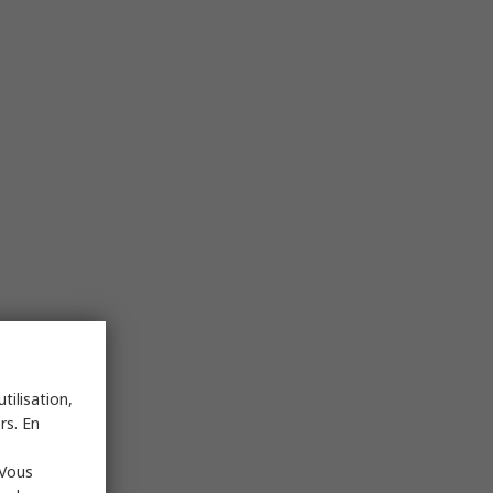
tilisation,
rs. En
 Vous