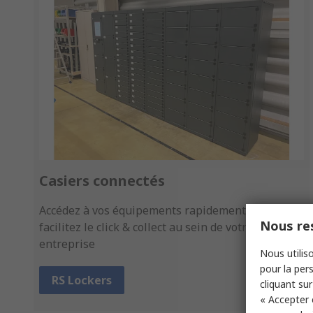
Casiers connectés
Accédez à vos équipements rapidement et
Nous res
facilitez le click & collect au sein de votre
entreprise
Nous utiliso
pour la pers
RS Lockers
cliquant sur
« Accepter 