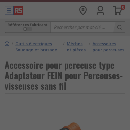
0
Références fabricant
/
Outils électriques
/
Mèches
/
Accessoires
Soudage et brasage
et pièces
pour perceuses
Accessoire pour perceuse type
Adaptateur FEIN pour Perceuses-
visseuses sans fil