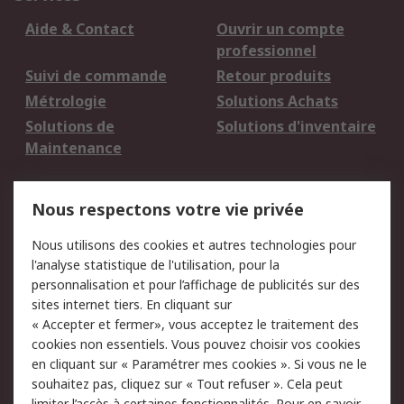
Aide & Contact
Ouvrir un compte
professionnel
Suivi de commande
Retour produits
Métrologie
Solutions Achats
Solutions de
Solutions d'inventaire
Maintenance
Mentions Légales
Nous respectons votre vie privée
Conditions d'utilisation
Politique de cookies
Nous utilisons des cookies et autres technologies pour
du site
l'analyse statistique de l'utilisation, pour la
Politique de protection
Sécurité des E-mails
personnalisation et pour l’affichage de publicités sur des
des données - Mise à
sites internet tiers. En cliquant sur
jour
« Accepter et fermer», vous acceptez le traitement des
Conditions générales
Politique anti-
cookies non essentiels. Vous pouvez choisir vos cookies
de vente
corruption
en cliquant sur « Paramétrer mes cookies ». Si vous ne le
souhaitez pas, cliquez sur « Tout refuser ». Cela peut
Campagnes marketing
limiter l’accès à certaines fonctionnalités. Pour en savoir