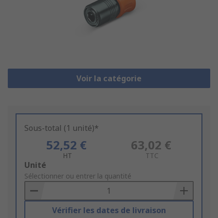
Voir la catégorie
Sous-total (1 unité)*
52,52 €
63,02 €
HT
TTC
Add
Unité
to
Sélectionner ou entrer la quantité
Basket
Vérifier les dates de livraison