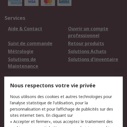
Services
Aide & Contact
Ouvrir un compte
professionnel
Suivi de commande
Retour produits
Métrologie
Solutions Achats
Solutions de
Solutions d'inventaire
Maintenance
Mentions Légales
Nous respectons votre vie privée
Conditions d'utilisation
Politique de cookies
Nous utilisons des cookies et autres technologies pour
du site
l'analyse statistique de l'utilisation, pour la
Politique de protection
Sécurité des E-mails
personnalisation et pour l’affichage de publicités sur des
des données - Mise à
sites internet tiers. En cliquant sur
jour
« Accepter et fermer», vous acceptez le traitement des