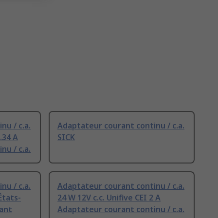
u / c.a.
Adaptateur courant continu / c.a.
.34 A
SICK
u / c.a.
u / c.a.
Adaptateur courant continu / c.a.
États-
24 W 12V c.c. Unifive CEI 2 A
rant
Adaptateur courant continu / c.a.