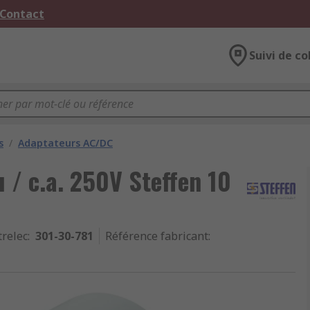
 Contact
Suivi de co
s
/
Adaptateurs AC/DC
 / c.a. 250V Steffen 10
trelec
:
301-30-781
Référence fabricant
: