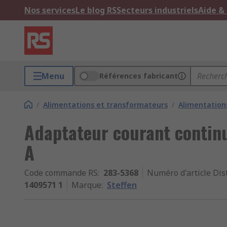
Nos services
Le blog RS
Secteurs industriels
Aide &
Menu
Références fabricant
/
Alimentations et transformateurs
/
Alimentation
Adaptateur courant continu
A
Code commande RS
:
283-5368
Numéro d'article Dis
1409571 1
Marque
:
Steffen