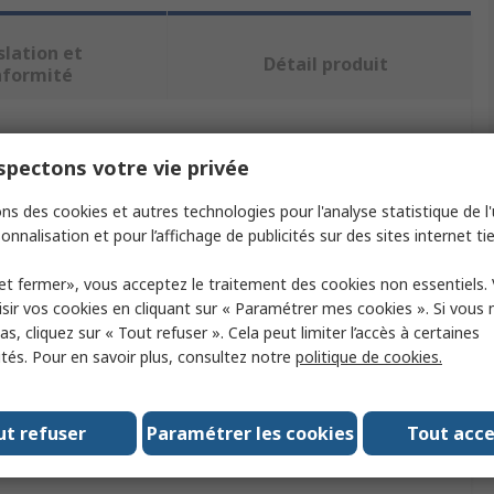
slation et
Détail produit
nformité
ectionnant un ou plusieurs attributs.
pectons votre vie privée
Valeur
ns des cookies et autres technologies pour l'analyse statistique de l'u
onnalisation et pour l’affichage de publicités sur des sites internet tie
Steffen
et fermer», vous acceptez le traitement des cookies non essentiels.
t
Adaptateur courant continu / c.a.
sir vos cookies en cliquant sur « Paramétrer mes cookies ». Si vous n
s, cliquez sur « Tout refuser ». Cela peut limiter l’accès à certaines
ie
250V
ités. Pour en savoir plus, consultez notre
politique de cookies.
ie
10A
ut refuser
Paramétrer les cookies
Tout acc
ogations
RoHS Compliant