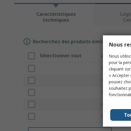
Caractéristiques
Légi
techniques
Co
Recherchez des produits similaires en sél
Nous res
Sélectionner tout
Attribut
Nous utiliso
pour la pers
Marque
cliquant sur
« Accepter 
Type de produi
pouvez choi
souhaitez pa
Tension de sort
fonctionnal
Courant de sort
To
Normes/homol