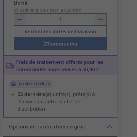
Add
Unité
to
Sélectionner ou entrer la quantité
Basket
Vérifier les dates de livraison
Commander
Frais de traitement offerts pour les
commandes supérieures à 50,00 €
Dernier stock RS
53
dernière(s)
unité(s), prête(s) à
l'envoi d'un autre centre de
distribution
Options de tarification en gros