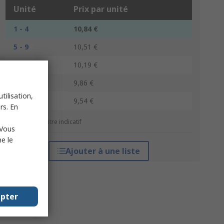
Unité
Prix par unité
1 - 4
10,84 €
5 - 9
10,51 €
10 - 24
10,19 €
25 - 49
9,86 €
tilisation,
50 +
9,54 €
rs. En
*Prix donné à titre indicatif
 Vous
e le
Ajouter à une liste
epter