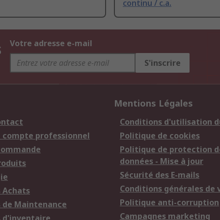
continu / c.a.
s
Votre adresse e-mail
S'inscrire
Mentions Légales
ontact
Conditions d'utilisation d
n compte professionnel
Politique de cookies
 commande
Politique de protection d
données - Mise à jour
roduits
Sécurité des E-mails
ie
Conditions générales de 
s Achats
Politique anti-corruption
s de Maintenance
Campagnes marketing
 d'inventaire