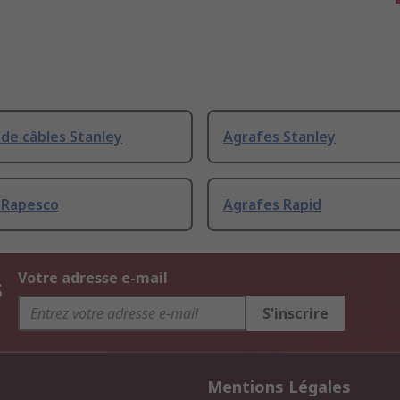
de câbles Stanley
Agrafes Stanley
 Rapesco
Agrafes Rapid
s
Votre adresse e-mail
S'inscrire
Mentions Légales