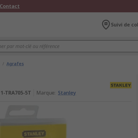
 Contact
Suivi de co
/
Agrafes
1-TRA705-5T
Marque
:
Stanley