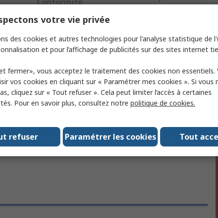
Conformité
pectons votre vie privée
ectionnant un ou plusieurs attributs.
ns des cookies et autres technologies pour l'analyse statistique de l'u
onnalisation et pour l’affichage de publicités sur des sites internet tie
ut
Valeur
et fermer», vous acceptez le traitement des cookies non essentiels.
sir vos cookies en cliquant sur « Paramétrer mes cookies ». Si vous n
Stanley
s, cliquez sur « Tout refuser ». Cela peut limiter l’accès à certaines
 produit
Agrafes de câble
ités. Pour en savoir plus, consultez notre
politique de cookies.
'agrafe
8 mm
ut refuser
Paramétrer les cookies
Tout acc
/homologations
No