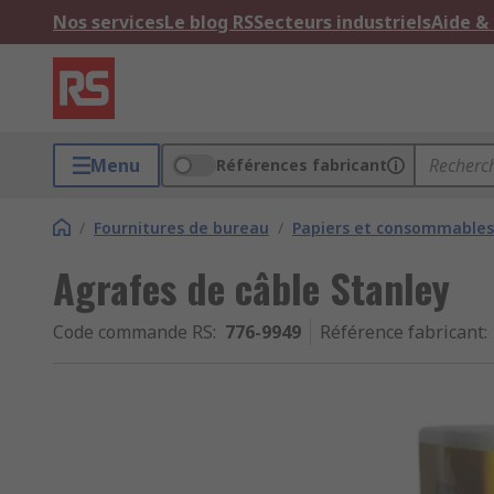
Nos services
Le blog RS
Secteurs industriels
Aide &
Menu
Références fabricant
/
Fournitures de bureau
/
Papiers et consommables
Agrafes de câble Stanley
Code commande RS
:
776-9949
Référence fabricant
: