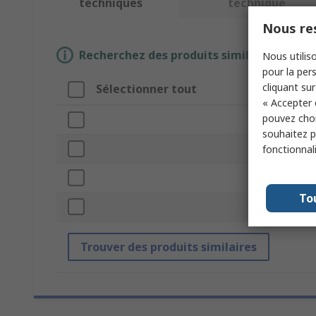
techniques
technique
Nous res
Recherchez des produits similaires en sél
Nous utiliso
pour la pers
cliquant sur
Sélectionner tout
Attrib
« Accepter 
pouvez choi
Marque
souhaitez pa
Type de
fonctionnal
Taille d
To
Normes
Trouver des produits similaires