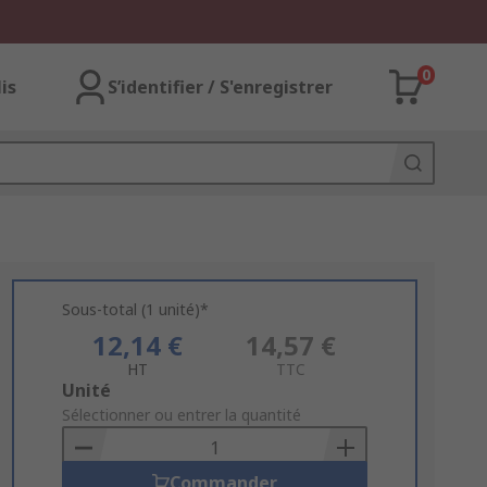
0
lis
S’identifier / S'enregistrer
Sous-total (1 unité)*
12,14 €
14,57 €
HT
TTC
Add
Unité
to
Sélectionner ou entrer la quantité
Basket
Commander