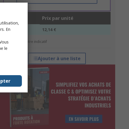
Unité
Prix par unité
tilisation,
rs. En
1 +
12,14 €
 Vous
*Prix donné à titre indicatif
e le
Ajouter à une liste
epter