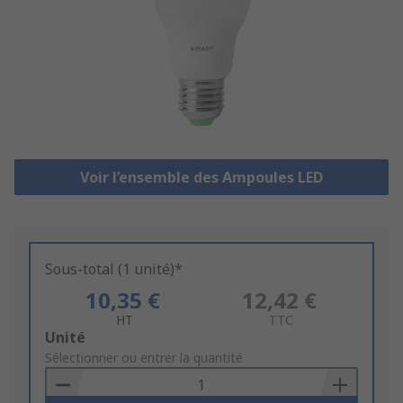
Voir l’ensemble des Ampoules LED
Sous-total (1 unité)*
10,35 €
12,42 €
HT
TTC
Add
Unité
to
Sélectionner ou entrer la quantité
Basket