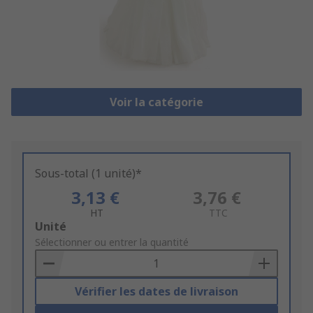
Voir la catégorie
Sous-total (1 unité)*
3,13 €
3,76 €
HT
TTC
Add
Unité
to
Sélectionner ou entrer la quantité
Basket
Vérifier les dates de livraison