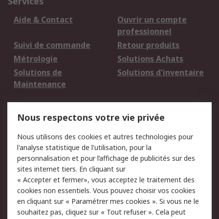
Services
Aide & Contact
Ouvrir un compte
professionnel
Suivi de commande
Retour produits
Métrologie
Solutions Achats
Solutions de
Solutions d'inventaire
Maintenance
Mentions Légales
Nous respectons votre vie privée
Conditions d'utilisation
Politique de cookies
Nous utilisons des cookies et autres technologies pour
du site
l'analyse statistique de l'utilisation, pour la
Politique de protection
Sécurité des E-mails
personnalisation et pour l’affichage de publicités sur des
des données - Mise à
sites internet tiers. En cliquant sur
jour
« Accepter et fermer», vous acceptez le traitement des
Conditions générales
Politique anti-
cookies non essentiels. Vous pouvez choisir vos cookies
de vente
corruption
en cliquant sur « Paramétrer mes cookies ». Si vous ne le
souhaitez pas, cliquez sur « Tout refuser ». Cela peut
Campagnes marketing