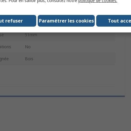
ités. Pour en savoir plus, consultez notre
politique de cookies.
es
4
ut refuser
Paramétrer les cookies
Tout acc
gnée
Beige
se
51mm
tions
No
ignée
Bois