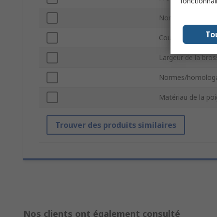
fonctionnal
Nombre de rangé
To
Couleur de la poi
Largeur de la bros
Normes/homologa
Matériau de la po
Trouver des produits similaires
Nos clients ont également consulté