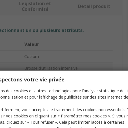
Législation et
Détail produit
Conformité
ectionnant un ou plusieurs attributs.
Valeur
Cottam
Brosse d'utilisation intensive
pectons votre vie privée
Brosse métallique
ns des cookies et autres technologies pour l'analyse statistique de l'u
Ingénierie, Nettoyage général, Antirouille
onnalisation et pour l’affichage de publicités sur des sites internet tie
osse
Acier
et fermer», vous acceptez le traitement des cookies non essentiels.
s
37mm
sir vos cookies en cliquant sur « Paramétrer mes cookies ». Si vous n
s, cliquez sur « Tout refuser ». Cela peut limiter l’accès à certaines
brosse
290mm