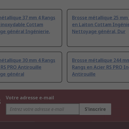
métallique 37 mm 4 Rangs
Brosse métallique 25 mm
r inoxydable Cottam
en Laiton Cottam Ingéni
ge général Ingénierie,
Nettoyage général, Dur
métallique 30 mm 4 Rangs
Brosse métallique 244 m
 RS PRO Antirouille
Rangs en Acier RS PRO In
ge général
Antirouille
s
Votre adresse e-mail
S'inscrire