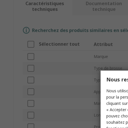
Caractéristiques
Documentation
techniques
technique
Recherchez des produits similaires en sél
Sélectionner tout
Attribut
Marque
Type de brosse
Nous res
Type de produit
Nous utiliso
Application
pour la pers
cliquant sur
Matériau de la br
« Accepter 
Longueur des poil
pouvez choi
souhaitez pa
Profondeur de la 