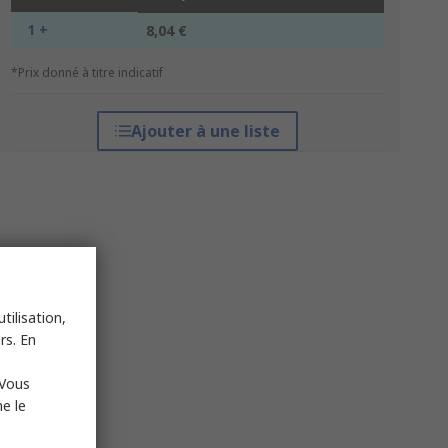
1 +
8,04 €
*Prix donné à titre indicatif
Ajouter à une liste
tilisation,
rs. En
 Vous
e le