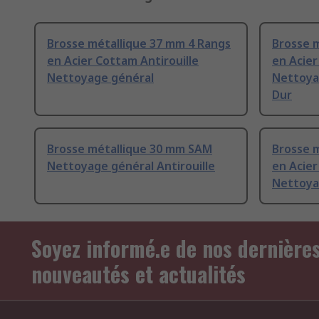
Brosse métallique 37 mm 4 Rangs
Brosse 
en Acier Cottam Antirouille
en Acie
Nettoyage général
Nettoya
Dur
Brosse métallique 30 mm SAM
Brosse 
Nettoyage général Antirouille
en Acier
Nettoya
Soyez informé.e de nos dernière
nouveautés et actualités