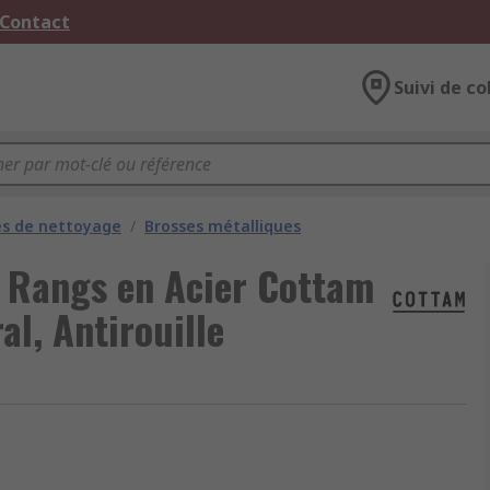
 Contact
Suivi de co
es de nettoyage
/
Brosses métalliques
 Rangs en Acier Cottam
al, Antirouille