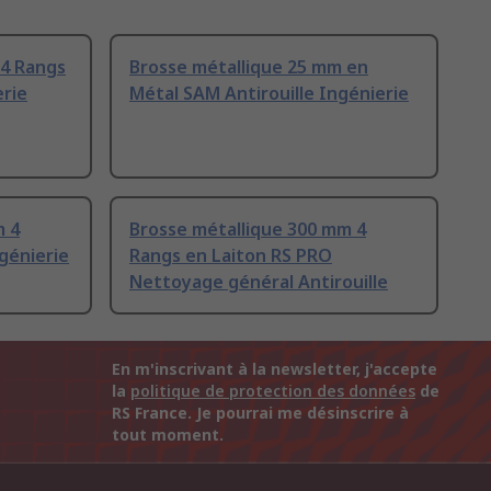
 4 Rangs
Brosse métallique 25 mm en
erie
Métal SAM Antirouille Ingénierie
m 4
Brosse métallique 300 mm 4
génierie
Rangs en Laiton RS PRO
Nettoyage général Antirouille
En m'inscrivant à la newsletter, j'accepte
la
politique de protection des données
de
RS France. Je pourrai me désinscrire à
tout moment.