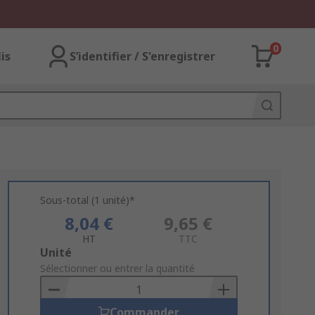
0
lis
S’identifier / S'enregistrer
Sous-total (1 unité)*
8,04 €
9,65 €
HT
TTC
Add
Unité
to
Sélectionner ou entrer la quantité
Basket
Commander