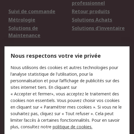
professionnel
Suivi de commande
Retour produits
Métrologie
Solutions Achats
Solutions de
Solutions d'inventaire
Maintenance
Mentions Légales
Nous respectons votre vie privée
Conditions d'utilisation
Politique de cookies
Nous utilisons des cookies et autres technologies pour
du site
l'analyse statistique de l'utilisation, pour la
Politique de protection
Sécurité des E-mails
personnalisation et pour l’affichage de publicités sur des
des données - Mise à
sites internet tiers. En cliquant sur
jour
« Accepter et fermer», vous acceptez le traitement des
Conditions générales
Politique anti-
cookies non essentiels. Vous pouvez choisir vos cookies
de vente
corruption
en cliquant sur « Paramétrer mes cookies ». Si vous ne le
souhaitez pas, cliquez sur « Tout refuser ». Cela peut
Campagnes marketing
limiter l’accès à certaines fonctionnalités. Pour en savoir
plus, consultez notre
politique de cookies.
A propos de RS