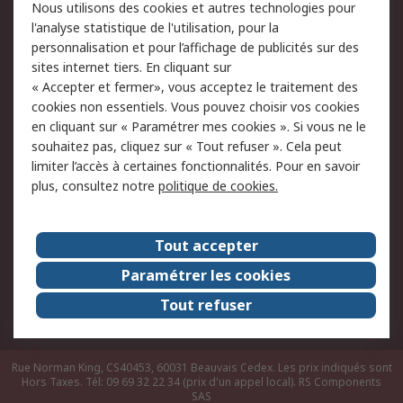
Nous utilisons des cookies et autres technologies pour
du site
l'analyse statistique de l'utilisation, pour la
Politique de protection
Sécurité des E-mails
personnalisation et pour l’affichage de publicités sur des
des données - Mise à
sites internet tiers. En cliquant sur
jour
« Accepter et fermer», vous acceptez le traitement des
Conditions générales
Politique anti-
cookies non essentiels. Vous pouvez choisir vos cookies
de vente
corruption
en cliquant sur « Paramétrer mes cookies ». Si vous ne le
souhaitez pas, cliquez sur « Tout refuser ». Cela peut
Campagnes marketing
limiter l’accès à certaines fonctionnalités. Pour en savoir
plus, consultez notre
politique de cookies.
A propos de RS
A propos de RS France
Evénements
Tout accepter
Le groupe RS Group Plc
Presse
Paramétrer les cookies
RS dans le monde
Démarche RSE
Tout refuser
Nous rejoindre
RS Particuliers
Rue Norman King, CS40453, 60031 Beauvais Cedex. Les prix indiqués sont
Hors Taxes. Tél: 09 69 32 22 34 (prix d'un appel local).
RS Components
SAS