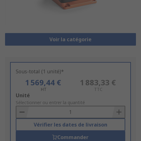
Voir la catégorie
Sous-total (1 unité)*
1 569,44 €
1 883,33 €
HT
TTC
Add
Unité
to
Sélectionner ou entrer la quantité
Basket
Vérifier les dates de livraison
Commander