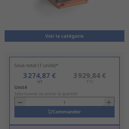
Voir la catégorie
Sous-total (1 unité)*
3 274,87 €
3 929,84 €
HT
TTC
Add
Unité
to
Sélectionner ou entrer la quantité
Basket
Commander