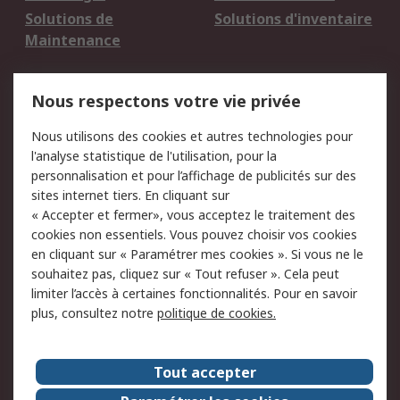
Solutions de
Solutions d'inventaire
Maintenance
Mentions Légales
Nous respectons votre vie privée
Conditions d'utilisation
Politique de cookies
Nous utilisons des cookies et autres technologies pour
du site
l'analyse statistique de l'utilisation, pour la
Politique de protection
Sécurité des E-mails
personnalisation et pour l’affichage de publicités sur des
des données - Mise à
sites internet tiers. En cliquant sur
jour
« Accepter et fermer», vous acceptez le traitement des
Conditions générales
Politique anti-
cookies non essentiels. Vous pouvez choisir vos cookies
de vente
corruption
en cliquant sur « Paramétrer mes cookies ». Si vous ne le
souhaitez pas, cliquez sur « Tout refuser ». Cela peut
Campagnes marketing
limiter l’accès à certaines fonctionnalités. Pour en savoir
plus, consultez notre
politique de cookies.
A propos de RS
A propos de RS France
Evénements
Tout accepter
Le groupe RS Group Plc
Presse