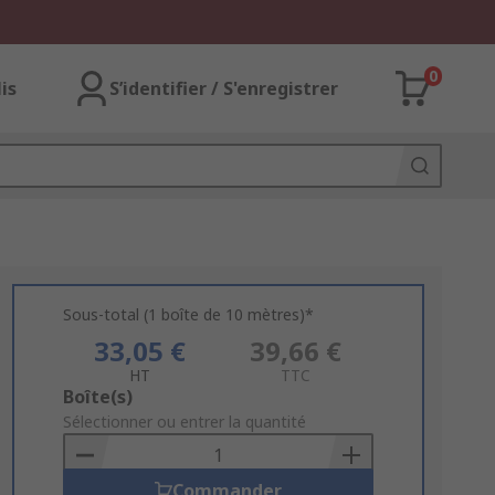
0
lis
S’identifier / S'enregistrer
Sous-total (1 boîte de 10 mètres)*
33,05 €
39,66 €
HT
TTC
Add
Boîte(s)
to
Sélectionner ou entrer la quantité
Basket
Commander