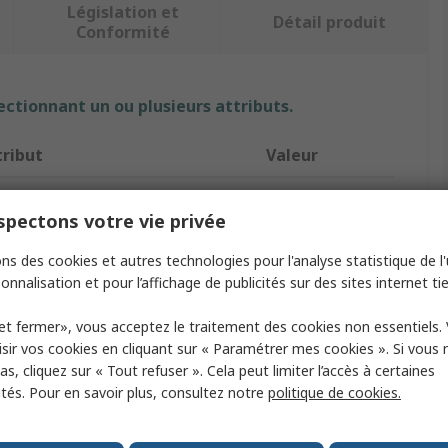
Législation et
Détail produit
Conformité
ectionnant un ou plusieurs attributs.
tribut
Valeur
rque
RS PRO
pectons votre vie privée
e de chaîne
Articuler
ns des cookies et autres technologies pour l'analyse statistique de l'u
e de produit
Chaîne
onnalisation et pour l’affichage de publicités sur des sites internet tie
ériau
Acier
et fermer», vous acceptez le traitement des cookies non essentiels.
sir vos cookies en cliquant sur « Paramétrer mes cookies ». Si vous n
tion
Galvanisé
s, cliquez sur « Tout refuser ». Cela peut limiter l’accès à certaines
ités. Pour en savoir plus, consultez notre
politique de cookies.
mètre de maille
3mm
gueur de maille
16mm