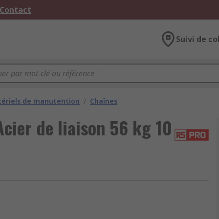
 Contact
Suivi de co
ériels de manutention
/
Chaînes
cier de liaison 56 kg 10