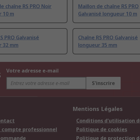
de chaîne RS PRO Noir
Maillon de chaîne RS PRO
r 10 m
Galvanisé longueur 10 m
RS PRO Galvanisé
Chaîne RS PRO Galvanisé
r 32 mm
longueur 35 mm
s
Votre adresse e-mail
S'inscrire
Mentions Légales
ontact
Conditions d'utilisation d
n compte professionnel
Politique de cookies
 commande
Politique de protection d