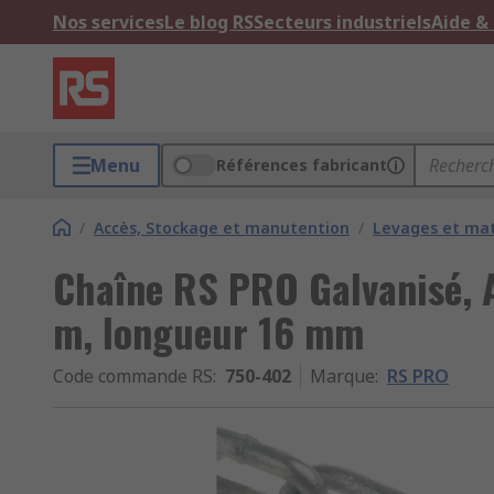
Nos services
Le blog RS
Secteurs industriels
Aide &
Menu
Références fabricant
/
Accès, Stockage et manutention
/
Levages et mat
Chaîne RS PRO Galvanisé, A
m, longueur 16 mm
Code commande RS
:
750-402
Marque
:
RS PRO