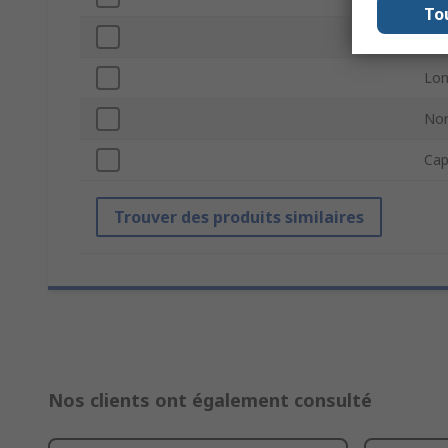
To
Lar
Lon
Nor
Cap
Trouver des produits similaires
Nos clients ont également consulté