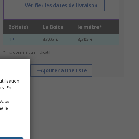
Vérifier les dates de livraison
Boîte(s)
La Boite
le mètre*
1 +
33,05 €
3,305 €
*Prix donné à titre indicatif
Ajouter à une liste
tilisation,
rs. En
 Vous
e le