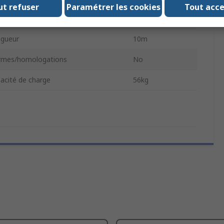
ut refuser
Paramétrer les cookies
Tout acc
geur du lien
5.4mm
gueur
10m
mes/homologations
No
acité de charge
56kg