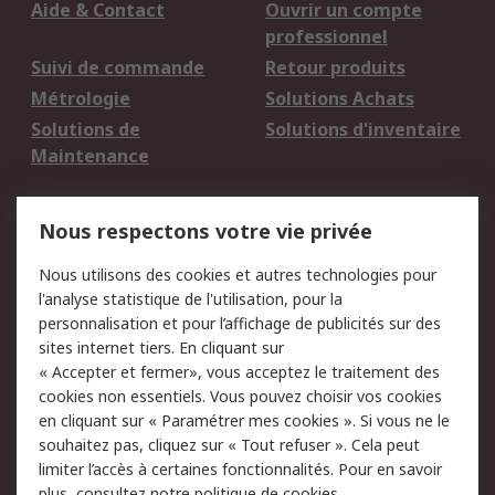
Aide & Contact
Ouvrir un compte
professionnel
Suivi de commande
Retour produits
Métrologie
Solutions Achats
Solutions de
Solutions d'inventaire
Maintenance
Mentions Légales
Nous respectons votre vie privée
Conditions d'utilisation
Politique de cookies
Nous utilisons des cookies et autres technologies pour
du site
l'analyse statistique de l'utilisation, pour la
Politique de protection
Sécurité des E-mails
personnalisation et pour l’affichage de publicités sur des
des données - Mise à
sites internet tiers. En cliquant sur
jour
« Accepter et fermer», vous acceptez le traitement des
Conditions générales
Politique anti-
cookies non essentiels. Vous pouvez choisir vos cookies
de vente
corruption
en cliquant sur « Paramétrer mes cookies ». Si vous ne le
souhaitez pas, cliquez sur « Tout refuser ». Cela peut
Campagnes marketing
limiter l’accès à certaines fonctionnalités. Pour en savoir
plus, consultez notre
politique de cookies.