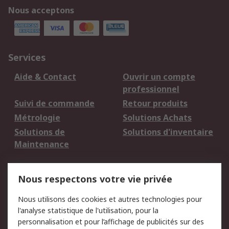
Nous acceptons
Services
Aide & Contact
Ouvrir un compte
professionnel
Suivi de commande
Retour produits
Métrologie
Solutions Achats
Solutions de
Solutions d'inventaire
Maintenance
Mentions Légales
Nous respectons votre vie privée
Conditions d'utilisation
Politique de cookies
Nous utilisons des cookies et autres technologies pour
du site
l'analyse statistique de l'utilisation, pour la
Politique de protection
Sécurité des E-mails
personnalisation et pour l’affichage de publicités sur des
des données - Mise à