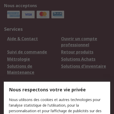
Nous acceptons
Services
Aide & Contact
Ouvrir un compte
professionnel
Suivi de commande
Retour produits
Métrologie
Solutions Achats
Solutions de
Solutions d'inventaire
Maintenance
Mentions Légales
Nous respectons votre vie privée
Conditions d'utilisation
Politique de cookies
Nous utilisons des cookies et autres technologies pour
du site
l'analyse statistique de l'utilisation, pour la
Politique de protection
Sécurité des E-mails
personnalisation et pour l’affichage de publicités sur des