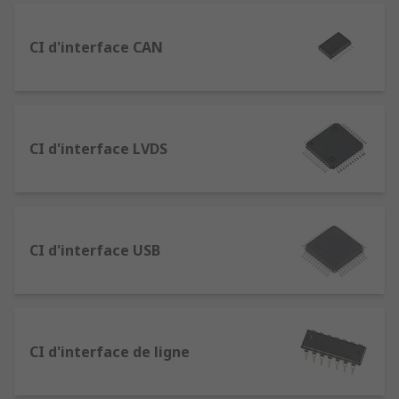
des des convertisseurs de signal numérique. Le
partage d'informations entre les dispositifs est
important dans l'électronique, tant les
CI d'interface CAN
applications sont nombreuses. Ces articles sont
disponibles dans différents types de boitiers.
Types de circuits intégrés d'interface
CI d'interface LVDS
Les interfaces d'entrée/sortie sont une catégorie
populaire dans l'industrie des communications
électroniques. Ces circuits regroupent un
émetteur et un récepteur. Outre des transceivers
CI d'interface USB
Ethernet, nous proposons également plusieurs
autres sortes qui incluent :
les contrôleurs d'interface CAN (Controller
Area Network) : utilisés en tant qu'interface
CI d'interface de ligne
entre le contrôleur de protocole CAN et les
bus de communication ;