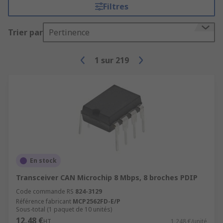
Filtres
Trier par
Pertinence
1
sur
219
En stock
Transceiver CAN Microchip 8 Mbps, 8 broches PDIP
Code commande RS
824-3129
Référence fabricant
MCP2562FD-E/P
Sous-total (1 paquet de 10 unités)
12,48 €
HT
1,248 €/unité