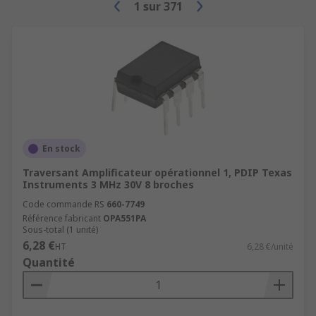
permettant une amplification complexe
1
sur
371
dans de petits appareils.
En stock
Traversant Amplificateur opérationnel 1, PDIP Texas
Instruments 3 MHz 30V 8 broches
Code commande RS
660-7749
Référence fabricant
OPA551PA
Sous-total (1 unité)
6,28 €
HT
6,28 €/unité
Quantité