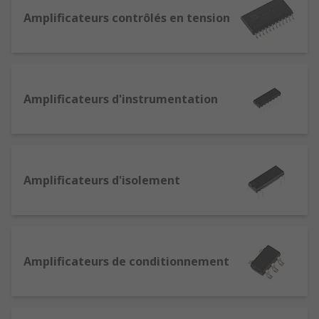
spécifications existantes ou les projets de
conception futurs.
Amplificateurs contrôlés en tension
Que sont les amplificateurs et quelles sont
leurs utilisations ?
Amplificateurs d'instrumentation
Les amplificateurs sont des dispositifs à montage
sur CI, utilisés pour augmenter la puissance d'un
signal d'entrée ; ils sont généralement présents
dans l'équipement audio. Un amplificateur
fonctionne en tirant la puissance d'une
Amplificateurs d'isolement
alimentation, puis en créant un signal plus grand
séparé qui est d'amplitude élevée, mais reste en
ligne avec les caractéristiques de signal audio
d'origine.
Amplificateurs de conditionnement
Les CI d'amplificateur sont des composants
électriques présents dans les dispositifs grand
public, notamment les microphones, les guitares