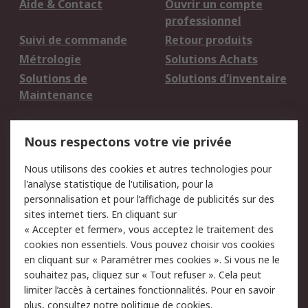
Aide & Contact
Ouvrir un compte
professionnel
Suivi de commande
Retour produits
Métrologie
Solutions Achats
Solutions de
Solutions d'inventaire
Maintenance
Mentions Légales
Nous respectons votre vie privée
Conditions d'utilisation
Politique de cookies
Nous utilisons des cookies et autres technologies pour
du site
l'analyse statistique de l'utilisation, pour la
Politique de protection
Sécurité des E-mails
personnalisation et pour l’affichage de publicités sur des
des données - Mise à
sites internet tiers. En cliquant sur
jour
« Accepter et fermer», vous acceptez le traitement des
Conditions générales
Politique anti-
cookies non essentiels. Vous pouvez choisir vos cookies
de vente
corruption
en cliquant sur « Paramétrer mes cookies ». Si vous ne le
souhaitez pas, cliquez sur « Tout refuser ». Cela peut
Campagnes marketing
limiter l’accès à certaines fonctionnalités. Pour en savoir
plus, consultez notre
politique de cookies.