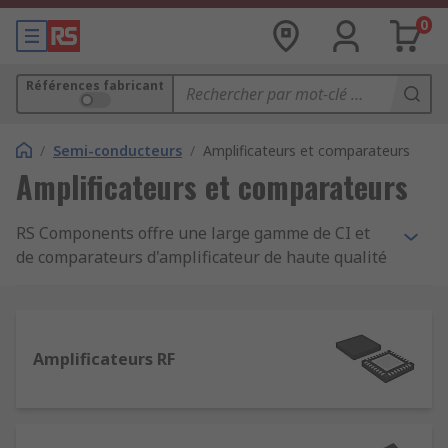
0
Références fabricant
/
Semi-conducteurs
/
Amplificateurs et comparateurs
Amplificateurs et comparateurs
RS Components offre une large gamme de CI et
de comparateurs d'amplificateur de haute qualité
de grandes marques industrielles. Nos
composants à montage sur carte sont fournis
dans diverses plages de tension d'entrée,
nombres de broches, types de boîtier et de
Amplificateurs RF
montage. Nos dispositifs à semi-conducteurs
incluent la toute dernière technologie et le tout
dernier développement pour améliorer les