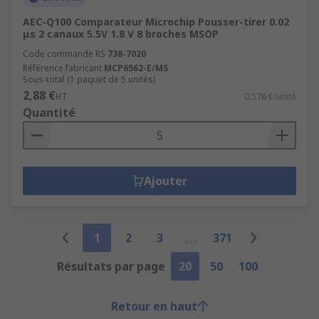
AEC-Q100 Comparateur Microchip Pousser-tirer 0.02
μs 2 canaux 5.5V 1.8 V 8 broches MSOP
Code commande RS
738-7020
Référence fabricant
MCP6562-E/MS
Sous-total (1 paquet de 5 unités)
2,88 €
HT
0,576 €/unité
Quantité
Ajouter
1
2
3
371
Résultats par page
20
50
100
Retour en haut