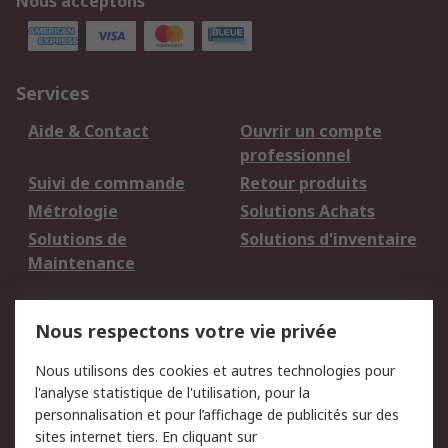
Nous acceptons
Services
Aide & Contact
Ouvrir un compte
professionnel
Suivi de commande
Retour produits
Métrologie
Solutions Achats
Solutions de
Solutions d'inventaire
Maintenance
Mentions Légales
Nous respectons votre vie privée
Conditions d'utilisation
Politique de cookies
Nous utilisons des cookies et autres technologies pour
du site
l'analyse statistique de l'utilisation, pour la
Politique de protection
Sécurité des E-mails
personnalisation et pour l’affichage de publicités sur des
des données - Mise à
sites internet tiers. En cliquant sur