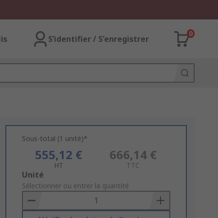
0
lis
S’identifier / S'enregistrer
Sous-total (1 unité)*
555,12 €
666,14 €
HT
TTC
Add
Unité
to
Sélectionner ou entrer la quantité
Basket