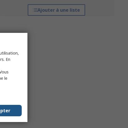
Ajouter à une liste
tilisation,
rs. En
 Vous
e le
epter