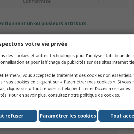
Conformité
ectionnant un ou plusieurs attributs.
t
Valeur
pectons votre vie privée
Aten
ns des cookies et autres technologies pour l'analyse statistique de l'u
onnalisation et pour l’affichage de publicités sur des sites internet tie
roduit
Clavier
et fermer», vous acceptez le traitement des cookies non essentiels.
 d'état
LED
sir vos cookies en cliquant sur « Paramétrer mes cookies ». Si vous n
u clavier
Plastique
s, cliquez sur « Tout refuser ». Cela peut limiter l’accès à certaines
ités. Pour en savoir plus, consultez notre
politique de cookies.
ment V c.c. ou V c.a.
c.c.
IP20
ut refuser
Paramétrer les cookies
Tout acc
e touches
12