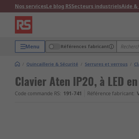
Nos services
Le blog RS
Secteurs industriels
Aide &
Menu
Références fabricant
/
Quincaillerie & Sécurité
/
Serrures et verrous
/
Cl
Clavier Aten IP20, à LED en
Code commande RS
:
191-741
Référence fabricant
: