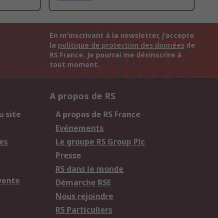
En m'inscrivant à la newsletter, j'accepte
la
politique de protection des données
de
RS France. Je pourrai me désinscrire à
tout moment.
A propos de RS
u site
A propos de RS France
Evénements
es
Le groupe RS Group Plc
Presse
RS dans le monde
vente
Démarche RSE
Nous rejoindre
RS Particuliers