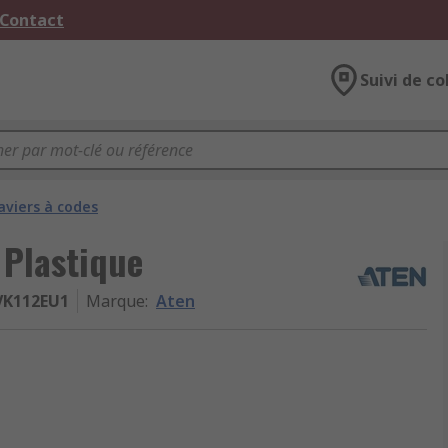
 Contact
Suivi de co
aviers à codes
 Plastique
VK112EU1
Marque
:
Aten