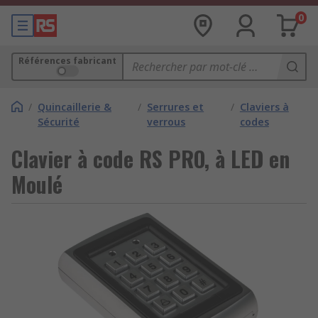
0
Références fabricant
/
Quincaillerie &
/
Serrures et
/
Claviers à
Sécurité
verrous
codes
Clavier à code RS PRO, à LED en
Moulé