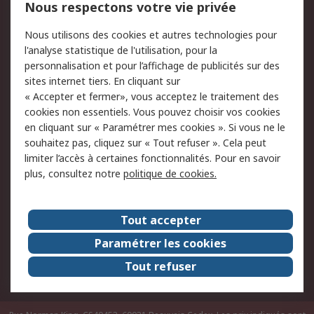
Nous respectons votre vie privée
Conditions d'utilisation
Politique de cookies
Nous utilisons des cookies et autres technologies pour
du site
l'analyse statistique de l'utilisation, pour la
Politique de protection
Sécurité des E-mails
personnalisation et pour l’affichage de publicités sur des
des données - Mise à
sites internet tiers. En cliquant sur
jour
« Accepter et fermer», vous acceptez le traitement des
Conditions générales
Politique anti-
cookies non essentiels. Vous pouvez choisir vos cookies
de vente
corruption
en cliquant sur « Paramétrer mes cookies ». Si vous ne le
souhaitez pas, cliquez sur « Tout refuser ». Cela peut
Campagnes marketing
limiter l’accès à certaines fonctionnalités. Pour en savoir
plus, consultez notre
politique de cookies.
A propos de RS
A propos de RS France
Evénements
Tout accepter
Le groupe RS Group Plc
Presse
Paramétrer les cookies
RS dans le monde
Démarche RSE
Tout refuser
Nous rejoindre
RS Particuliers