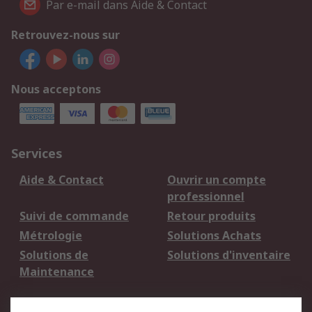
Par e-mail dans Aide & Contact
Retrouvez-nous sur
Nous acceptons
Services
Aide & Contact
Ouvrir un compte
professionnel
Suivi de commande
Retour produits
Métrologie
Solutions Achats
Solutions de
Solutions d'inventaire
Maintenance
Mentions Légales