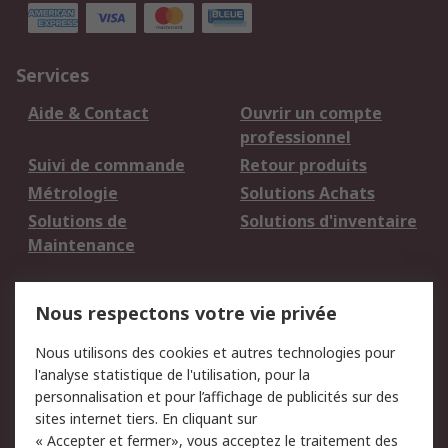
Services
Aide & Contact
Ouvrir un compte
professionnel
Suivi de commande
Retour produits
Métrologie
Solutions Achats
Solutions de
Solutions d'inventaire
Maintenance
Mentions Légales
Nous respectons votre vie privée
Conditions d'utilisation
Politique de cookies
Nous utilisons des cookies et autres technologies pour
du site
l'analyse statistique de l'utilisation, pour la
Politique de protection
Sécurité des E-mails
personnalisation et pour l’affichage de publicités sur des
des données - Mise à
sites internet tiers. En cliquant sur
jour
« Accepter et fermer», vous acceptez le traitement des