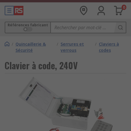
0
Références fabricant
/
Quincaillerie &
/
Serrures et
/
Claviers à
Sécurité
verrous
codes
Clavier à code, 240V