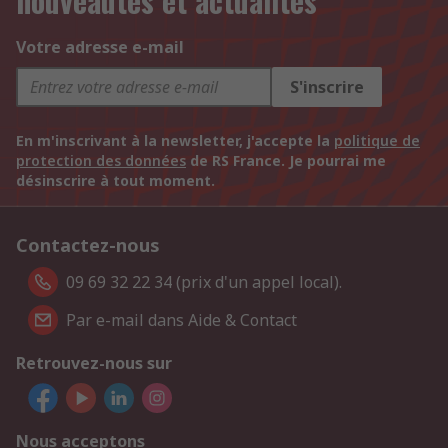
nouveautés et actualités
Votre adresse e-mail
S'inscrire
En m'inscrivant à la newsletter, j'accepte la
politique de
protection des données
de RS France. Je pourrai me
désinscrire à tout moment.
Contactez-nous
09 69 32 22 34 (prix d'un appel local).
Par e-mail dans Aide & Contact
Retrouvez-nous sur
Nous acceptons