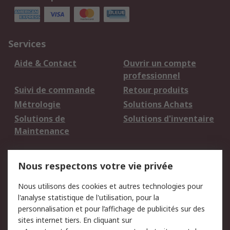
Services
Aide & Contact
Ouvrir un compte
professionnel
Suivi de commande
Retour produits
Métrologie
Solutions Achats
Solutions de
Solutions d'inventaire
Maintenance
Mentions Légales
Nous respectons votre vie privée
Conditions d'utilisation
Politique de cookies
Nous utilisons des cookies et autres technologies pour
du site
l'analyse statistique de l'utilisation, pour la
Politique de protection
Sécurité des E-mails
personnalisation et pour l’affichage de publicités sur des
des données - Mise à
sites internet tiers. En cliquant sur
jour