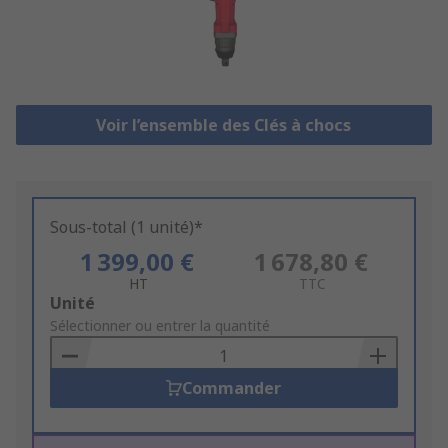
Voir l’ensemble des Clés à chocs
Sous-total (1 unité)*
1 399,00 €
1 678,80 €
HT
TTC
Add
Unité
to
Sélectionner ou entrer la quantité
Basket
Commander