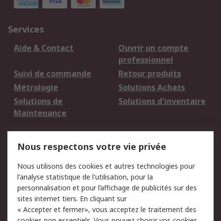
Services
Aide & Contact
Ouvrir un compte
professionnel
Suivi de commande
Retour produits
Métrologie
Solutions Achats
Solutions de
Solutions d'inventaire
Maintenance
Mentions Légales
Nous respectons votre vie privée
Conditions d'utilisation
Politique de cookies
Nous utilisons des cookies et autres technologies pour
du site
l'analyse statistique de l'utilisation, pour la
Politique de protection
Sécurité des E-mails
personnalisation et pour l’affichage de publicités sur des
des données - Mise à
sites internet tiers. En cliquant sur
jour
« Accepter et fermer», vous acceptez le traitement des
Conditions générales
Politique anti-
cookies non essentiels. Vous pouvez choisir vos cookies