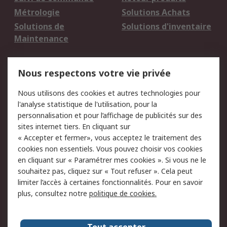
Métrologie
Solutions Achats
Solutions de
Solutions d'inventaire
Maintenance
Mentions Légales
Nous respectons votre vie privée
Conditions d'utilisation
Politique de cookies
Nous utilisons des cookies et autres technologies pour
du site
l'analyse statistique de l'utilisation, pour la
Politique de protection
Sécurité des E-mails
personnalisation et pour l’affichage de publicités sur des
des données - Mise à
sites internet tiers. En cliquant sur
jour
« Accepter et fermer», vous acceptez le traitement des
Conditions générales
Politique anti-
cookies non essentiels. Vous pouvez choisir vos cookies
de vente
corruption
en cliquant sur « Paramétrer mes cookies ». Si vous ne le
souhaitez pas, cliquez sur « Tout refuser ». Cela peut
Campagnes marketing
limiter l’accès à certaines fonctionnalités. Pour en savoir
plus, consultez notre
politique de cookies.
A propos de RS
A propos de RS France
Evénements
Tout accepter