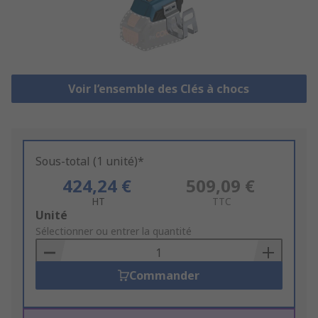
Voir l’ensemble des Clés à chocs
Sous-total (1 unité)*
424,24 €
509,09 €
HT
TTC
Add
Unité
to
Sélectionner ou entrer la quantité
Basket
Commander