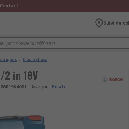
 Contact
Suivi de co
ectriques
/
Clés à chocs
1/2 in 18V
06019K4001
Marque
:
Bosch