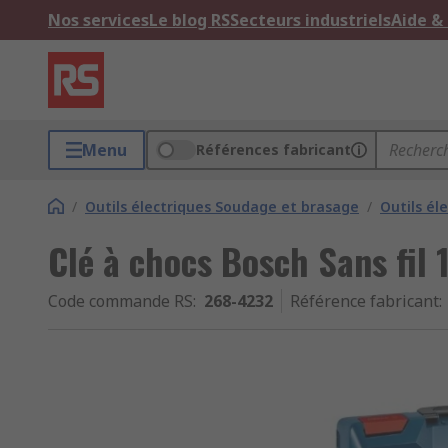
Nos services
Le blog RS
Secteurs industriels
Aide &
Menu
Références fabricant
/
Outils électriques Soudage et brasage
/
Outils él
Clé à chocs Bosch Sans fil 
Code commande RS
:
268-4232
Référence fabricant
: