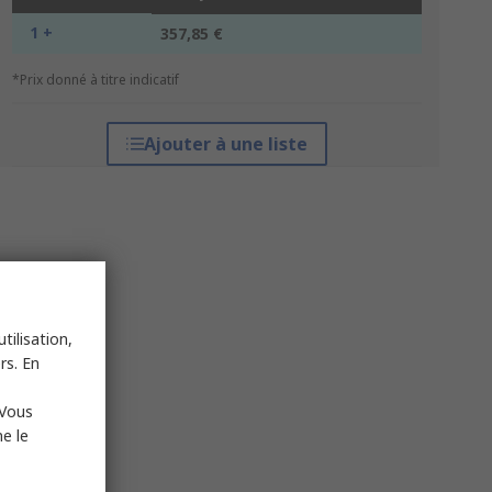
1 +
357,85 €
*Prix donné à titre indicatif
Ajouter à une liste
tilisation,
rs. En
 Vous
e le