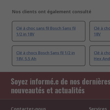
Nos clients ont également consulté
Clé à choc sans fil Bosch Sans fil
Clé à cho
1/2 in 18V
18V
Clé à chocs Bosch Sans fil 1/2 in
Clé à cho
18V, 5.5 Ah
Hex And 
Soyez informé.e de nos dernière
nouveautés et actualités
Contactez-nous
Services