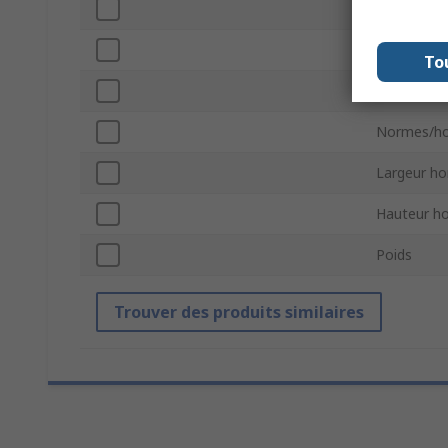
Type de m
Longueur h
To
Vitesse
Normes/ho
Largeur ho
Hauteur ho
Poids
Trouver des produits similaires