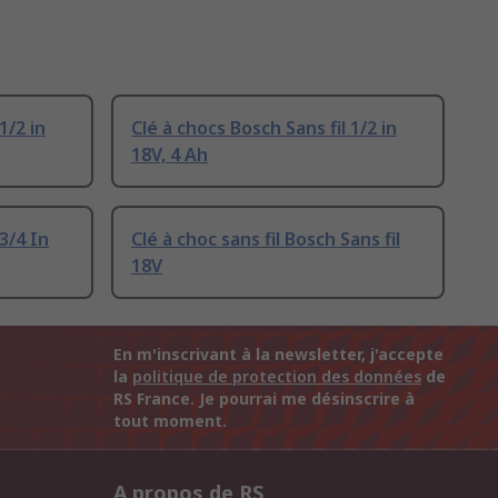
1/2 in
Clé à chocs Bosch Sans fil 1/2 in
18V, 4 Ah
3/4 In
Clé à choc sans fil Bosch Sans fil
18V
En m'inscrivant à la newsletter, j'accepte
la
politique de protection des données
de
RS France. Je pourrai me désinscrire à
tout moment.
A propos de RS