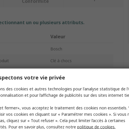
Conformité
ectionnant un ou plusieurs attributs.
Valeur
Bosch
oduit
Clé à chocs
18V
pectons votre vie privée
minal
800Nm
ns des cookies et autres technologies pour l'analyse statistique de l'u
onnalisation et pour l’affichage de publicités sur des sites internet tie
trainement
1/2 in
et fermer», vous acceptez le traitement des cookies non essentiels.
s fil
Sans fil
sir vos cookies en cliquant sur « Paramétrer mes cookies ». Si vous n
act
3300bpm
s, cliquez sur « Tout refuser ». Cela peut limiter l’accès à certaines
ités. Pour en savoir plus, consultez notre
politique de cookies.