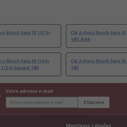
cs Bosch Sans fil 1/2 In
Clé à chocs Bosch Sans fil 
18V, 8 Ah
cs Bosch Sans fil 1/4 in
Clé à chocs Bosch Sans fil 
1/2 in Square 18V
18V
s
Votre adresse e-mail
S'inscrire
Mentions Légales