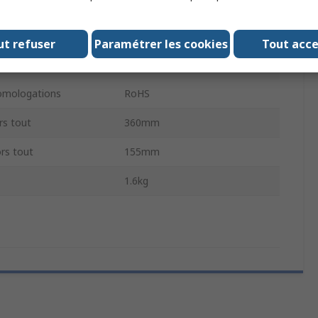
oteur
Moteur sans balais c.c.
ors tout
446mm
ut refuser
Paramétrer les cookies
Tout acc
2300tr/min
mologations
RoHS
rs tout
360mm
rs tout
155mm
1.6kg