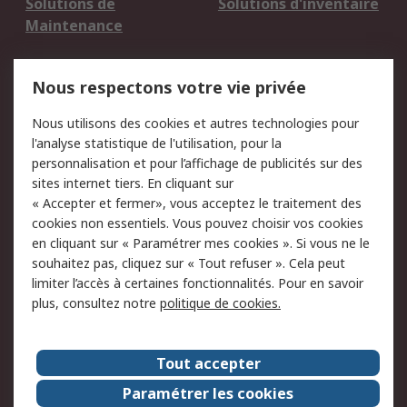
Solutions de
Solutions d'inventaire
Maintenance
Mentions Légales
Nous respectons votre vie privée
Conditions d'utilisation
Politique de cookies
Nous utilisons des cookies et autres technologies pour
du site
l'analyse statistique de l'utilisation, pour la
Politique de protection
Sécurité des E-mails
personnalisation et pour l’affichage de publicités sur des
des données - Mise à
sites internet tiers. En cliquant sur
jour
« Accepter et fermer», vous acceptez le traitement des
Conditions générales
Politique anti-
cookies non essentiels. Vous pouvez choisir vos cookies
de vente
corruption
en cliquant sur « Paramétrer mes cookies ». Si vous ne le
souhaitez pas, cliquez sur « Tout refuser ». Cela peut
Campagnes marketing
limiter l’accès à certaines fonctionnalités. Pour en savoir
plus, consultez notre
politique de cookies.
A propos de RS
A propos de RS France
Evénements
Tout accepter
Le groupe RS Group Plc
Presse
Paramétrer les cookies
RS dans le monde
Démarche RSE