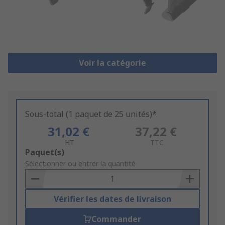
Voir la catégorie
Sous-total (1 paquet de 25 unités)*
31,02 €
37,22 €
HT
TTC
Add
Paquet(s)
to
Sélectionner ou entrer la quantité
Basket
Vérifier les dates de livraison
Commander