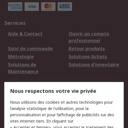
Services
Aide & Contact
Ouvrir un compte
professionnel
Suivi de commande
Retour produits
Métrologie
Solutions Achats
Solutions de
Solutions d'inventaire
Maintenance
Mentions Légales
Nous respectons votre vie privée
Conditions d'utilisation
Politique de cookies
Nous utilisons des cookies et autres technologies pour
du site
l'analyse statistique de l'utilisation, pour la
Politique de protection
Sécurité des E-mails
personnalisation et pour l’affichage de publicités sur des
des données - Mise à
sites internet tiers. En cliquant sur
jour
« Accepter et fermer», vous acceptez le traitement des