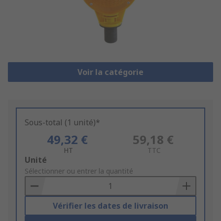
Voir la catégorie
Sous-total (1 unité)*
49,32 €
59,18 €
HT
TTC
Add
Unité
to
Sélectionner ou entrer la quantité
Basket
Vérifier les dates de livraison