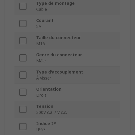
Type de montage
Câble
Courant
5A
Taille du connecteur
M16
Genre du connecteur
Mâle
Type d'accouplement
À visser
Orientation
Droit
Tension
300V c.a. / V c.c.
Indice IP
IP67