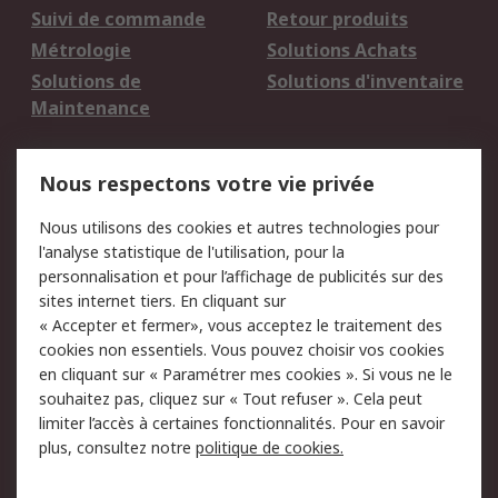
Suivi de commande
Retour produits
Métrologie
Solutions Achats
Solutions de
Solutions d'inventaire
Maintenance
Mentions Légales
Nous respectons votre vie privée
Conditions d'utilisation
Politique de cookies
Nous utilisons des cookies et autres technologies pour
du site
l'analyse statistique de l'utilisation, pour la
Politique de protection
Sécurité des E-mails
personnalisation et pour l’affichage de publicités sur des
des données - Mise à
sites internet tiers. En cliquant sur
jour
« Accepter et fermer», vous acceptez le traitement des
Conditions générales
Politique anti-
cookies non essentiels. Vous pouvez choisir vos cookies
de vente
corruption
en cliquant sur « Paramétrer mes cookies ». Si vous ne le
souhaitez pas, cliquez sur « Tout refuser ». Cela peut
Campagnes marketing
limiter l’accès à certaines fonctionnalités. Pour en savoir
plus, consultez notre
politique de cookies.
A propos de RS