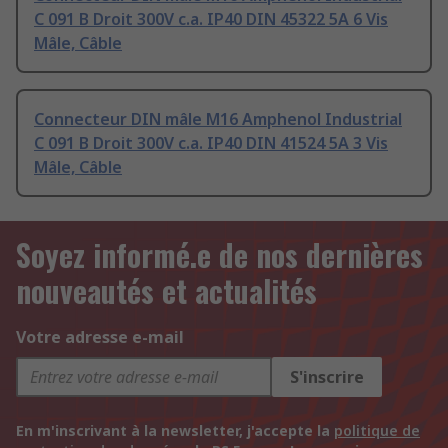
C 091 B Droit 300V c.a. IP40 DIN 45322 5A 6 Vis
Mâle, Câble
Connecteur DIN mâle M16 Amphenol Industrial
C 091 B Droit 300V c.a. IP40 DIN 41524 5A 3 Vis
Mâle, Câble
Soyez informé.e de nos dernières
nouveautés et actualités
Votre adresse e-mail
S'inscrire
En m'inscrivant à la newsletter, j'accepte la
politique de