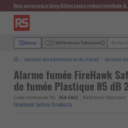
Nos services
Le blog RS
Secteurs industriels
Aide &
Menu
Références fabricant
/
Sécurité des bâtiments et du travail
/
Sécurité In
Alarme fumée FireHawk Saf
de fumée Plastique 85 dB 
Code commande RS
:
264-5662
Référence fabricant
:
FireHawk Safety Products