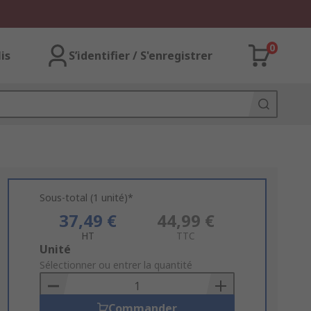
0
lis
S’identifier / S'enregistrer
Sous-total (1 unité)*
37,49 €
44,99 €
HT
TTC
Add
Unité
to
Sélectionner ou entrer la quantité
Basket
Commander