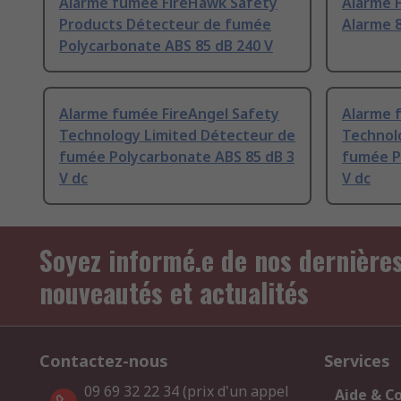
Alarme fumée FireHawk Safety
Alarme 
Products Détecteur de fumée
Alarme 
Polycarbonate ABS 85 dB 240 V
Alarme fumée FireAngel Safety
Alarme 
Technology Limited Détecteur de
Technol
fumée Polycarbonate ABS 85 dB 3
fumée P
V dc
V dc
Soyez informé.e de nos dernière
nouveautés et actualités
Contactez-nous
Services
09 69 32 22 34 (prix d'un appel
Aide & C