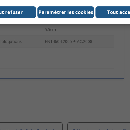
mentation
3xAAA, Batterie au lithium
ut refuser
Paramétrer les cookies
Tout acc
Plastique
5.5cm
ologations
EN14604:2005 + AC:2008