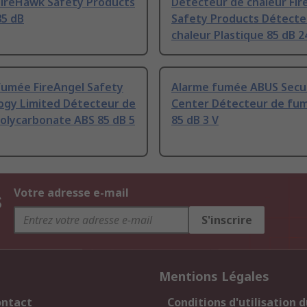
FireHawk Safety Products
Détecteur de chaleur Fi
85 dB
Safety Products Détecte
chaleur Plastique 85 dB 2
fumée FireAngel Safety
Alarme fumée ABUS Secur
ogy Limited Détecteur de
Center Détecteur de fu
olycarbonate ABS 85 dB 5
85 dB 3 V
s
Votre adresse e-mail
S'inscrire
Mentions Légales
ontact
Conditions d'utilisation d