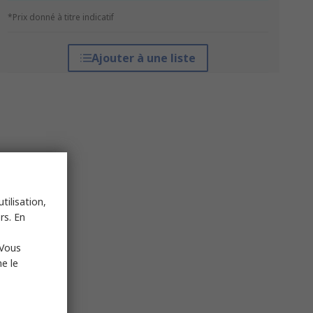
*Prix donné à titre indicatif
Ajouter à une liste
tilisation,
rs. En
 Vous
e le