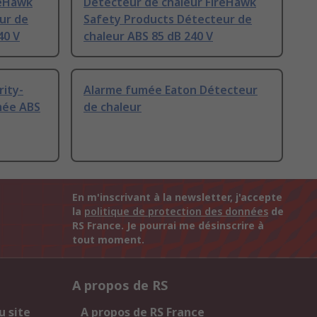
reHawk
Détecteur de chaleur FireHawk
ur de
Safety Products Détecteur de
40 V
chaleur ABS 85 dB 240 V
ity-
Alarme fumée Eaton Détecteur
mée ABS
de chaleur
En m'inscrivant à la newsletter, j'accepte
la
politique de protection des données
de
RS France. Je pourrai me désinscrire à
tout moment.
A propos de RS
u site
A propos de RS France