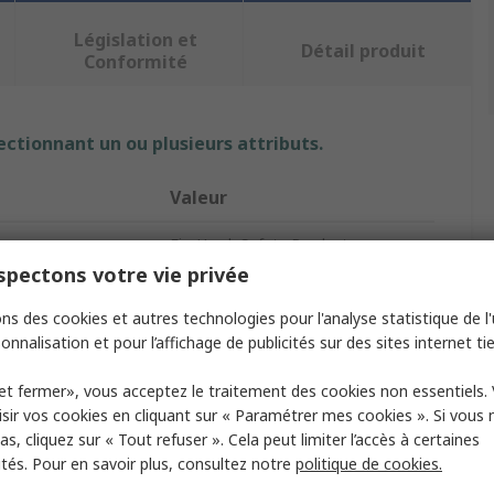
Législation et
Détail produit
Conformité
ectionnant un ou plusieurs attributs.
Valeur
FireHawk Safety Products
pectons votre vie privée
uit
Alarme fumée
ns des cookies et autres technologies pour l'analyse statistique de l'u
Détecteur de fumée
onnalisation et pour l’affichage de publicités sur des sites internet tie
FHN250
et fermer», vous acceptez le traitement des cookies non essentiels.
sir vos cookies en cliquant sur « Paramétrer mes cookies ». Si vous n
on
85dB
s, cliquez sur « Tout refuser ». Cela peut limiter l’accès à certaines
ités. Pour en savoir plus, consultez notre
politique de cookies.
e puissance
Oui