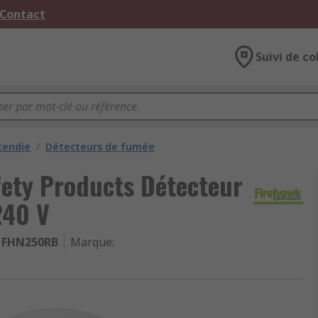
 Contact
Suivi de co
cendie
/
Détecteurs de fumée
ety Products Détecteur
240 V
FHN250RB
Marque
: