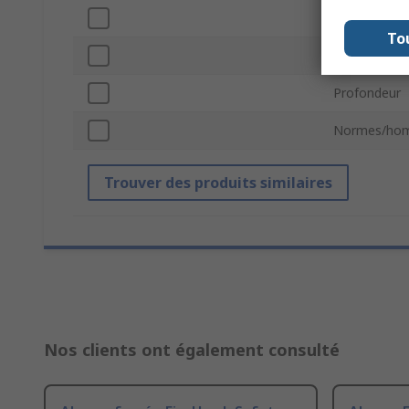
Source d'ali
To
Matériau
Profondeur
Normes/hom
Trouver des produits similaires
Nos clients ont également consulté