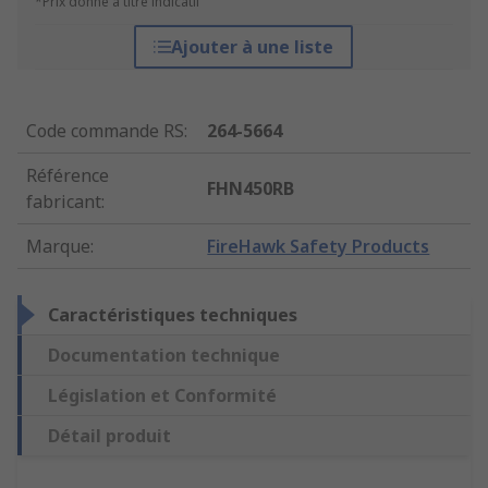
*Prix donné à titre indicatif
Ajouter à une liste
Code commande RS
:
264-5664
Référence
FHN450RB
fabricant
:
Marque
:
FireHawk Safety Products
Caractéristiques techniques
Documentation technique
Législation et Conformité
Détail produit