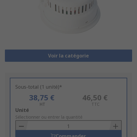
Voir la catégorie
Sous-total (1 unité)*
38,75 €
46,50 €
HT
TTC
Add
Unité
to
Sélectionner ou entrer la quantité
Basket
Commander