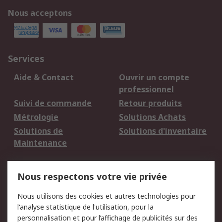
Nous acceptons
Services
Aide & Contact
Ouvrir un compte
professionnel
Suivi de commande
Retour produits
Métrologie
Solutions Achats
Solutions de
Solutions d'inventaire
Maintenance
Mentions Légales
Nous respectons votre vie privée
Conditions d'utilisation
Politique de cookies
Nous utilisons des cookies et autres technologies pour
du site
l'analyse statistique de l'utilisation, pour la
Politique de protection
Sécurité des E-mails
personnalisation et pour l’affichage de publicités sur des