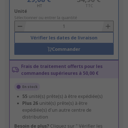
HT
TTC
Add
Unité
to
Sélectionner ou entrer la quantité
Basket
Vérifier les dates de livraison
Commander
Frais de traitement offerts pour les
commandes supérieures à 50,00 €
En stock
55
unité(s) prête(s) à être expédiée(s)
Plus
26
unité(s) prête(s) à être
expédiée(s) d'un autre centre de
distribution
Besoin de plus?
Cliquez sur " Vérifier les