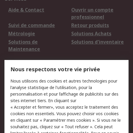
Aide & Contact
Ouvrir un compte
professionnel
Suivi de commande
Retour produits
Métrologie
Solutions Achats
Solutions de
Solutions d'inventaire
Maintenance
Mentions Légales
Nous respectons votre vie privée
Conditions d'utilisation
Politique de cookies
Nous utilisons des cookies et autres technologies pour
du site
l'analyse statistique de l'utilisation, pour la
Politique de protection
Sécurité des E-mails
personnalisation et pour l’affichage de publicités sur des
des données - Mise à
sites internet tiers. En cliquant sur
jour
« Accepter et fermer», vous acceptez le traitement des
Conditions générales
Politique anti-
cookies non essentiels. Vous pouvez choisir vos cookies
de vente
corruption
en cliquant sur « Paramétrer mes cookies ». Si vous ne le
souhaitez pas, cliquez sur « Tout refuser ». Cela peut
Campagnes marketing