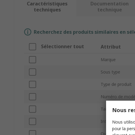
Caractéristiques
Documentation
techniques
technique
Recherchez des produits similaires en sél
Sélectionner tout
Attribut
Marque
Sous type
Type de produit
Numéro de modè
Taille de la mémo
Nous res
Interne/Externe
Nous utiliso
pour la pers
Qualité industriel