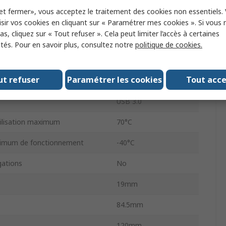
et fermer», vous acceptez le traitement des cookies non essentiels.
Appareil portatif
sir vos cookies en cliquant sur « Paramétrer mes cookies ». Si vous n
s, cliquez sur « Tout refuser ». Cela peut limiter l’accès à certaines
MLC
ités. Pour en savoir plus, consultez notre
politique de cookies.
e
AES-256
ut refuser
Paramétrer les cookies
Tout acc
Oui
USB 3.0
ilisation maximum
70°C
imum de fonctionnement
-40°C
ations
No
19mm
84.5mm
120mm