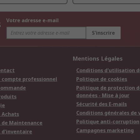
s
Votre adresse e-mail
S'inscrire
Mentions Légales
ontact
Conditions d'utilisation d
n compte professionnel
Politique de cookies
 commande
Politique de protection d
données - Mise à jour
roduits
Sécurité des E-mails
ie
Conditions générales de 
s Achats
Politique anti-corruption
s de Maintenance
Campagnes marketing
 d'inventaire