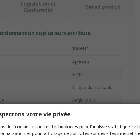
Législation et
Détail produit
Conformité
ectionnant un ou plusieurs attributs.
Valeur
Apricorn
HDD
Disque dur portable
le
Aegis Bio 3
ire
2TB
pectons votre vie privée
Externe
ns des cookies et autres technologies pour l'analyse statistique de l'u
onnalisation et pour l’affichage de publicités sur des sites internet tie
le
Oui