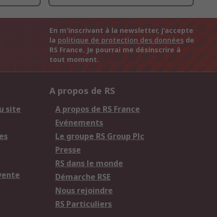
En m'inscrivant à la newsletter, j'accepte
la
politique de protection des données
de
RS France. Je pourrai me désinscrire à
tout moment.
A propos de RS
u site
A propos de RS France
Evénements
es
Le groupe RS Group Plc
Presse
RS dans le monde
vente
Démarche RSE
Nous rejoindre
RS Particuliers