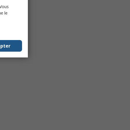
 Vous
e le
epter