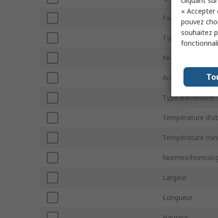
cliquant sur
« Accepter 
Facteur de forme
pouvez choi
souhaitez pa
Type NAND
fonctionnal
Niveau de codag
To
Auto-destructible
Type d'interface
Température d'ut
Température min
Normes/homolog
Largeur
Longueur
Hauteur