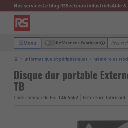
Nos services
Le blog RS
Secteurs industriels
Aide &
Menu
Références fabricant
/
Informatique et périphériques
/
Mémoire et stoc
Disque dur portable Extern
TB
Code commande RS
:
146-5562
Référence fabricant
: