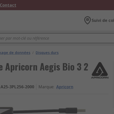
 Contact
Suivi de co
kage de données
/
Disques durs
e Apricorn Aegis Bio 3 2
A25-3PL256-2000
Marque
:
Apricorn