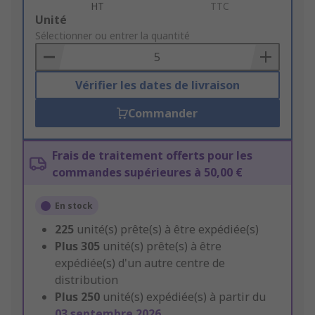
HT
TTC
Add
Unité
to
Sélectionner ou entrer la quantité
Basket
Vérifier les dates de livraison
Commander
Frais de traitement offerts pour les
commandes supérieures à 50,00 €
En stock
225
unité(s) prête(s) à être expédiée(s)
Plus
305
unité(s) prête(s) à être
expédiée(s) d'un autre centre de
distribution
Plus
250
unité(s) expédiée(s) à partir du
03 septembre 2026