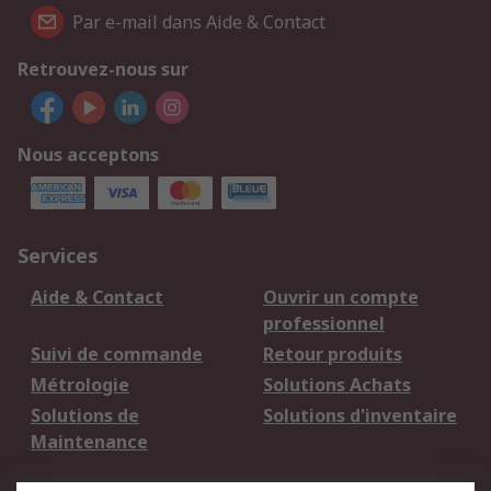
Par e-mail dans Aide & Contact
Retrouvez-nous sur
Nous acceptons
Services
Aide & Contact
Ouvrir un compte
professionnel
Suivi de commande
Retour produits
Métrologie
Solutions Achats
Solutions de
Solutions d'inventaire
Maintenance