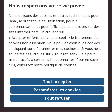
Mentions Légales
Nous respectons votre vie privée
Conditions d'utilisation
Politique de cookies
Nous utilisons des cookies et autres technologies pour
du site
l'analyse statistique de l'utilisation, pour la
Politique de protection
Sécurité des E-mails
personnalisation et pour l’affichage de publicités sur des
des données - Mise à
sites internet tiers. En cliquant sur
jour
« Accepter et fermer», vous acceptez le traitement des
Conditions générales
Politique anti-
cookies non essentiels. Vous pouvez choisir vos cookies
de vente
corruption
en cliquant sur « Paramétrer mes cookies ». Si vous ne le
souhaitez pas, cliquez sur « Tout refuser ». Cela peut
Campagnes marketing
limiter l’accès à certaines fonctionnalités. Pour en savoir
plus, consultez notre
politique de cookies.
A propos de RS
A propos de RS France
Evénements
Tout accepter
Le groupe RS Group Plc
Presse
Paramétrer les cookies
RS dans le monde
Démarche RSE
Tout refuser
Nous rejoindre
RS Particuliers