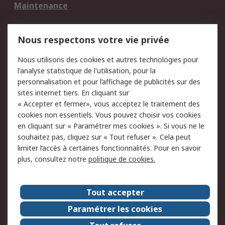
Maintenance
Mentions Légales
Nous respectons votre vie privée
Conditions d'utilisation
Politique de cookies
Nous utilisons des cookies et autres technologies pour
du site
l'analyse statistique de l'utilisation, pour la
Politique de protection
Sécurité des E-mails
personnalisation et pour l’affichage de publicités sur des
des données - Mise à
sites internet tiers. En cliquant sur
jour
« Accepter et fermer», vous acceptez le traitement des
Conditions générales
Politique anti-
cookies non essentiels. Vous pouvez choisir vos cookies
de vente
corruption
en cliquant sur « Paramétrer mes cookies ». Si vous ne le
souhaitez pas, cliquez sur « Tout refuser ». Cela peut
Campagnes marketing
limiter l’accès à certaines fonctionnalités. Pour en savoir
plus, consultez notre
politique de cookies.
A propos de RS
A propos de RS France
Evénements
Tout accepter
Le groupe RS Group Plc
Presse
Paramétrer les cookies
RS dans le monde
Démarche RSE