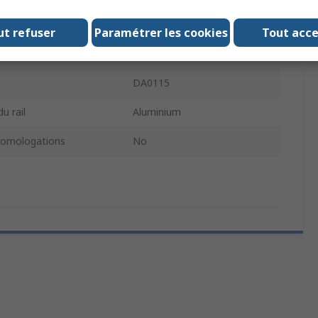
e chariot
6mm
ut refuser
Paramétrer les cookies
Tout acc
du chariot
10mm
DA0115
u rail
Aluminium
omologations
No