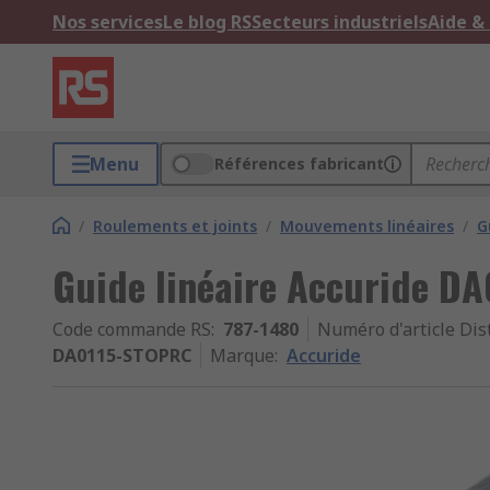
Nos services
Le blog RS
Secteurs industriels
Aide &
Menu
Références fabricant
/
Roulements et joints
/
Mouvements linéaires
/
G
Guide linéaire Accuride DA
Code commande RS
:
787-1480
Numéro d'article Dis
DA0115-STOPRC
Marque
:
Accuride