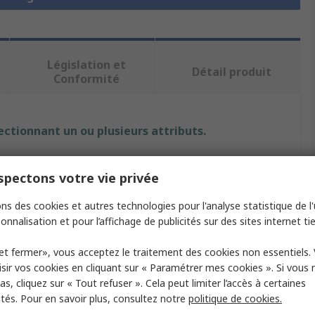
Législation et
Détail produit
Conformité
ectionnant un ou plusieurs attributs.
t
Valeur
pectons votre vie privée
Accuride
ns des cookies et autres technologies pour l'analyse statistique de l'u
onnalisation et pour l’affichage de publicités sur des sites internet tie
roduit
Guide linéaire
et fermer», vous acceptez le traitement des cookies non essentiels.
e rail
40mm
sir vos cookies en cliquant sur « Paramétrer mes cookies ». Si vous n
Guide linéaire à billes
s, cliquez sur « Tout refuser ». Cela peut limiter l’accès à certaines
ités. Pour en savoir plus, consultez notre
politique de cookies.
 rail
12.3mm