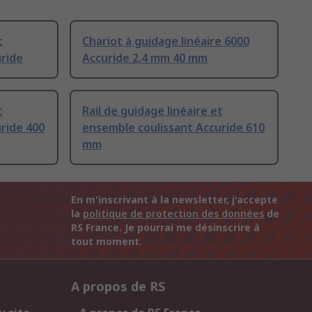
t
Chariot à guidage linéaire 6000
ride
Accuride 2.4 mm 40 mm
t
Rail de guidage linéaire et
ride 400
ensemble coulissant Accuride 610
mm
En m'inscrivant à la newsletter, j'accepte
la
politique de protection des données
de
RS France. Je pourrai me désinscrire à
tout moment.
A propos de RS