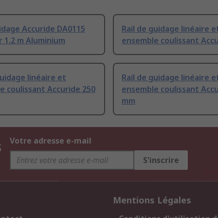
uidage Accuride DA0115
Rail de guidage linéaire e
r 1.2 m Aluminium
ensemble coulissant Accu
guidage linéaire et
Rail de guidage linéaire e
 coulissant Accuride 250
ensemble coulissant Accu
mm
s
Votre adresse e-mail
S'inscrire
Mentions Légales