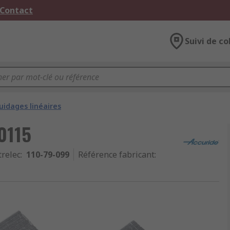
 Contact
Suivi de co
uidages linéaires
0115
trelec
:
110-79-099
Référence fabricant
: