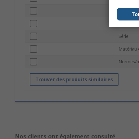
Largeur d
To
Longueur 
Série
Matériau d
Normes/h
Trouver des produits similaires
Nos clients ont également consulté