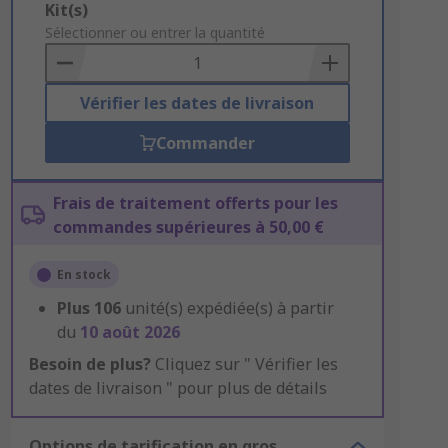
Add
Kit(s)
to
Sélectionner ou entrer la quantité
Basket
Vérifier les dates de livraison
Commander
Frais de traitement offerts pour les
commandes supérieures à 50,00 €
En stock
Plus
106
unité(s) expédiée(s) à partir
du
10 août 2026
Besoin de plus?
Cliquez sur " Vérifier les
dates de livraison " pour plus de détails
Options de tarification en gros