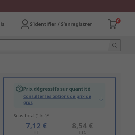
0
lis
S’identifier / S'enregistrer
Prix dégressifs sur quantité
Consulter les options de prix de
gros
Sous-total (1 kit)*
7,12 €
8,54 €
HT
TTC