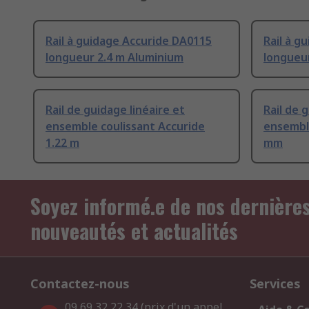
Rail à guidage Accuride DA0115
Rail à g
longueur 2.4 m Aluminium
longueu
Rail de guidage linéaire et
Rail de 
ensemble coulissant Accuride
ensemble
1.22 m
mm
Soyez informé.e de nos dernière
nouveautés et actualités
Contactez-nous
Services
09 69 32 22 34 (prix d'un appel