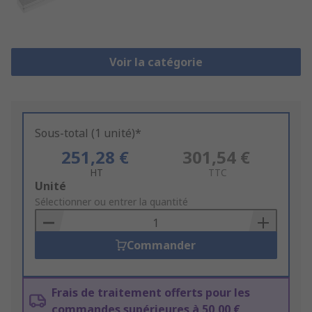
Voir la catégorie
Sous-total (1 unité)*
251,28 €
301,54 €
HT
TTC
Add
Unité
to
Sélectionner ou entrer la quantité
Basket
Commander
Frais de traitement offerts pour les
commandes supérieures à 50,00 €