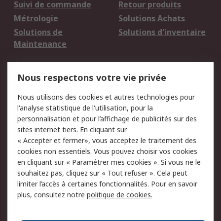
Suivi de commande
Retour produits
Métrologie
Solutions Achats
Solutions de
Solutions d'inventaire
Maintenance
Mentions Légales
Nous respectons votre vie privée
Conditions d'utilisation
Politique de cookies
Nous utilisons des cookies et autres technologies pour
du site
l'analyse statistique de l'utilisation, pour la
Politique de protection
Sécurité des E-mails
personnalisation et pour l’affichage de publicités sur des
des données - Mise à
sites internet tiers. En cliquant sur
jour
« Accepter et fermer», vous acceptez le traitement des
Conditions générales
Politique anti-
cookies non essentiels. Vous pouvez choisir vos cookies
de vente
corruption
en cliquant sur « Paramétrer mes cookies ». Si vous ne le
souhaitez pas, cliquez sur « Tout refuser ». Cela peut
Campagnes marketing
limiter l’accès à certaines fonctionnalités. Pour en savoir
plus, consultez notre
politique de cookies.
A propos de RS
A propos de RS France
Evénements