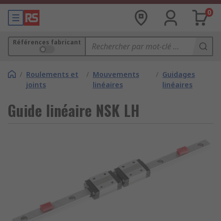
0
Références fabricant
/
Roulements et
/
Mouvements
/
Guidages
joints
linéaires
linéaires
Guide linéaire NSK LH