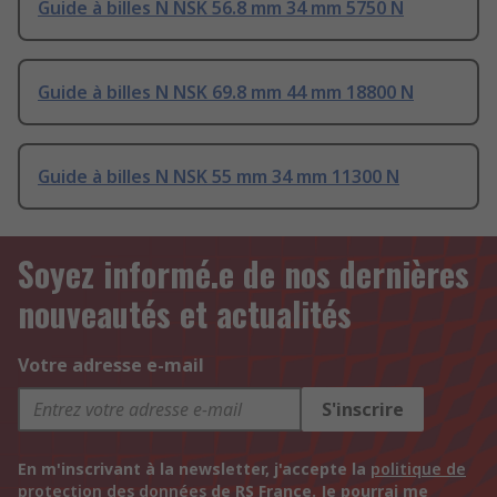
Guide à billes N NSK 56.8 mm 34 mm 5750 N
Guide à billes N NSK 69.8 mm 44 mm 18800 N
Guide à billes N NSK 55 mm 34 mm 11300 N
Soyez informé.e de nos dernières
nouveautés et actualités
Votre adresse e-mail
S'inscrire
En m'inscrivant à la newsletter, j'accepte la
politique de
protection des données
de RS France. Je pourrai me