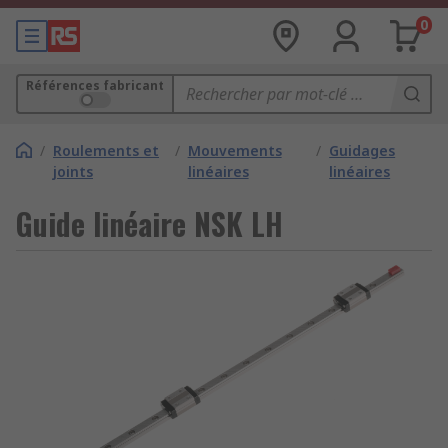
0
Références fabricant
/
Roulements et
/
Mouvements
/
Guidages
joints
linéaires
linéaires
Guide linéaire NSK LH