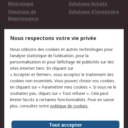
Métrologie
Solutions Achats
Solutions de
Solutions d'inventaire
Maintenance
Mentions Légales
Nous respectons votre vie privée
Conditions d'utilisation
Politique de cookies
Nous utilisons des cookies et autres technologies pour
du site
l'analyse statistique de l'utilisation, pour la
Politique de protection
Sécurité des E-mails
personnalisation et pour l’affichage de publicités sur des
des données - Mise à
sites internet tiers. En cliquant sur
jour
« Accepter et fermer», vous acceptez le traitement des
Conditions générales
Politique anti-
cookies non essentiels. Vous pouvez choisir vos cookies
de vente
corruption
en cliquant sur « Paramétrer mes cookies ». Si vous ne le
souhaitez pas, cliquez sur « Tout refuser ». Cela peut
Campagnes marketing
limiter l’accès à certaines fonctionnalités. Pour en savoir
plus, consultez notre
politique de cookies.
A propos de RS
A propos de RS France
Evénements
Tout accepter