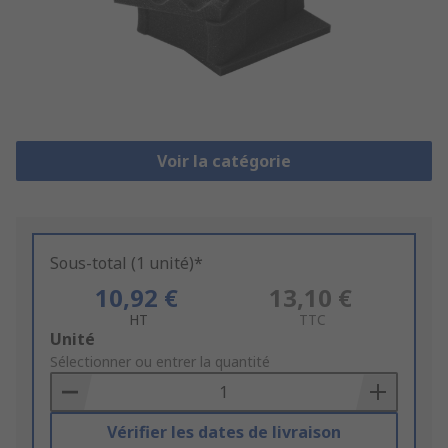
Voir la catégorie
Sous-total (1 unité)*
10,92 €
13,10 €
HT
TTC
Add
Unité
to
Sélectionner ou entrer la quantité
Basket
Vérifier les dates de livraison