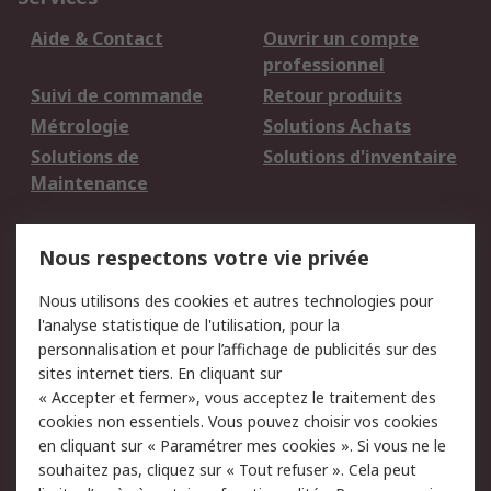
Aide & Contact
Ouvrir un compte
professionnel
Suivi de commande
Retour produits
Métrologie
Solutions Achats
Solutions de
Solutions d'inventaire
Maintenance
Mentions Légales
Nous respectons votre vie privée
Conditions d'utilisation
Politique de cookies
Nous utilisons des cookies et autres technologies pour
du site
l'analyse statistique de l'utilisation, pour la
Politique de protection
Sécurité des E-mails
personnalisation et pour l’affichage de publicités sur des
des données - Mise à
sites internet tiers. En cliquant sur
jour
« Accepter et fermer», vous acceptez le traitement des
Conditions générales
Politique anti-
cookies non essentiels. Vous pouvez choisir vos cookies
de vente
corruption
en cliquant sur « Paramétrer mes cookies ». Si vous ne le
souhaitez pas, cliquez sur « Tout refuser ». Cela peut
Campagnes marketing