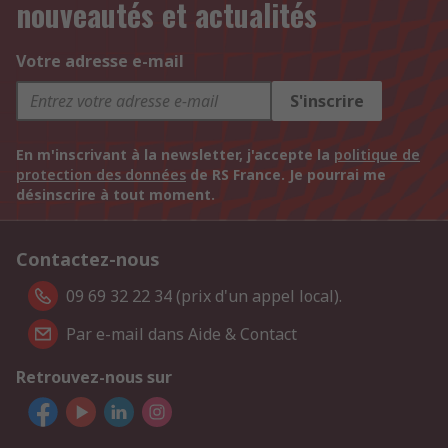
nouveautés et actualités
Votre adresse e-mail
S'inscrire
En m'inscrivant à la newsletter, j'accepte la
politique de
protection des données
de RS France. Je pourrai me
désinscrire à tout moment.
Contactez-nous
09 69 32 22 34 (prix d'un appel local).
Par e-mail dans Aide & Contact
Retrouvez-nous sur