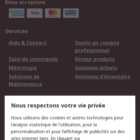
Nous acceptons
Services
Aide & Contact
Ouvrir un compte
professionnel
Suivi de commande
Retour produits
Métrologie
Solutions Achats
Solutions de
Solutions d'inventaire
Maintenance
Mentions Légales
Nous respectons votre vie privée
Conditions d'utilisation
Politique de cookies
Nous utilisons des cookies et autres technologies pour
du site
l'analyse statistique de l'utilisation, pour la
Politique de protection
Sécurité des E-mails
personnalisation et pour l’affichage de publicités sur des
des données - Mise à
sites internet tiers. En cliquant sur