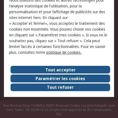
Nous utilisons des cookies et autres technologies pour
du site
l'analyse statistique de l'utilisation, pour la
Politique de protection
Sécurité des E-mails
personnalisation et pour l’affichage de publicités sur des
des données - Mise à
sites internet tiers. En cliquant sur
jour
« Accepter et fermer», vous acceptez le traitement des
Conditions générales
Politique anti-
cookies non essentiels. Vous pouvez choisir vos cookies
de vente
corruption
en cliquant sur « Paramétrer mes cookies ». Si vous ne le
souhaitez pas, cliquez sur « Tout refuser ». Cela peut
Campagnes marketing
limiter l’accès à certaines fonctionnalités. Pour en savoir
plus, consultez notre
politique de cookies.
A propos de RS
A propos de RS France
Evénements
Tout accepter
Le groupe RS Group Plc
Presse
Paramétrer les cookies
RS dans le monde
Démarche RSE
Tout refuser
Nous rejoindre
RS Particuliers
Rue Norman King, CS40453, 60031 Beauvais Cedex. Les prix indiqués sont
Hors Taxes. Tél: 09 69 32 22 34 (prix d'un appel local).
RS Components
SAS