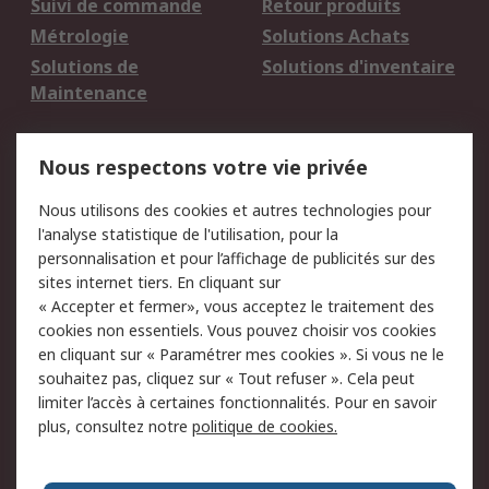
Suivi de commande
Retour produits
Métrologie
Solutions Achats
Solutions de
Solutions d'inventaire
Maintenance
Mentions Légales
Nous respectons votre vie privée
Conditions d'utilisation
Politique de cookies
Nous utilisons des cookies et autres technologies pour
du site
l'analyse statistique de l'utilisation, pour la
Politique de protection
Sécurité des E-mails
personnalisation et pour l’affichage de publicités sur des
des données - Mise à
sites internet tiers. En cliquant sur
jour
« Accepter et fermer», vous acceptez le traitement des
Conditions générales
Politique anti-
cookies non essentiels. Vous pouvez choisir vos cookies
de vente
corruption
en cliquant sur « Paramétrer mes cookies ». Si vous ne le
souhaitez pas, cliquez sur « Tout refuser ». Cela peut
Campagnes marketing
limiter l’accès à certaines fonctionnalités. Pour en savoir
plus, consultez notre
politique de cookies.
A propos de RS
A propos de RS France
Evénements