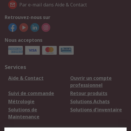
Par e-mail dans Aide & Contact
Retrouvez-nous sur
Nous acceptons
Services
Aide & Contact
Ouvrir un compte
professionnel
Suivi de commande
Retour produits
Métrologie
Solutions Achats
Solutions de
Solutions d'inventaire
Maintenance