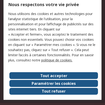
Mentions Légales
Nous respectons votre vie privée
Conditions d'utilisation
Politique de cookies
Nous utilisons des cookies et autres technologies pour
du site
l'analyse statistique de l'utilisation, pour la
Politique de protection
Sécurité des E-mails
personnalisation et pour l’affichage de publicités sur des
des données - Mise à
sites internet tiers. En cliquant sur
jour
« Accepter et fermer», vous acceptez le traitement des
Conditions générales
Politique anti-
cookies non essentiels. Vous pouvez choisir vos cookies
de vente
corruption
en cliquant sur « Paramétrer mes cookies ». Si vous ne le
souhaitez pas, cliquez sur « Tout refuser ». Cela peut
Campagnes marketing
limiter l’accès à certaines fonctionnalités. Pour en savoir
plus, consultez notre
politique de cookies.
A propos de RS
A propos de RS France
Evénements
Tout accepter
Le groupe RS Group Plc
Presse
Paramétrer les cookies
RS dans le monde
Démarche RSE
Tout refuser
Nous rejoindre
RS Particuliers