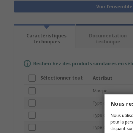
Voir l’ensembl
Caractéristiques
Documentation
techniques
technique
Recherchez des produits similaires en sél
Sélectionner tout
Attribut
Marque
Nous res
Type d'actionneur
Type de produit
Nous utiliso
pour la pers
Type de terminaison
cliquant sur