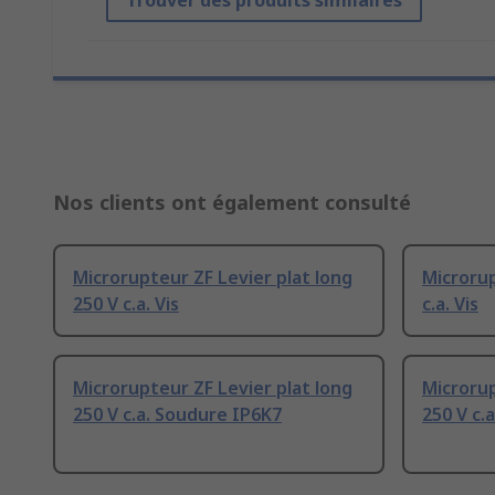
Trouver des produits similaires
Nos clients ont également consulté
Microrupteur ZF Levier plat long
Microrup
250 V c.a. Vis
c.a. Vis
Microrupteur ZF Levier plat long
Microrup
250 V c.a. Soudure IP6K7
250 V c.