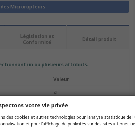
e des Microrupteurs
Législation et
Détail produit
Conformité
ectionnant un ou plusieurs attributs.
Valeur
ZF
pectons votre vie privée
Levier long à rouleau
Microrupteur
ns des cookies et autres technologies pour l'analyse statistique de l'u
onnalisation et pour l’affichage de publicités sur des sites internet tie
Vis