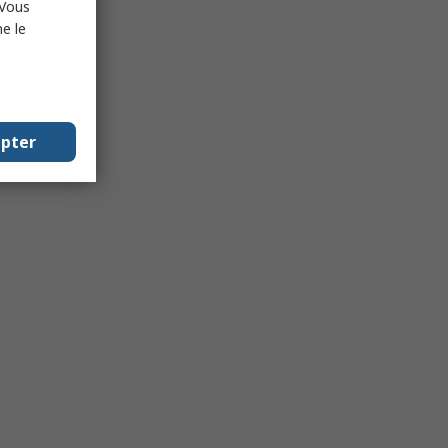
 Vous
e le
epter