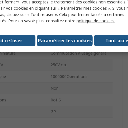
et fermer», vous acceptez le traitement des cookies non essentiels.
ntact
1RT
sir vos cookies en cliquant sur « Paramétrer mes cookies ». Si vous n
s, cliquez sur « Tout refuser ». Cela peut limiter l’accès à certaines
nnement
0.97N
ités. Pour en savoir plus, consultez notre
politique de cookies.
um de fonctionnement
-20°C
ut refuser
Paramétrer les cookies
Tout acc
sation maximum
85°C
miniature
Commutation à usage général
CA
250V c.a.
que
1000000Operations
Non
ons
RoHS
GP