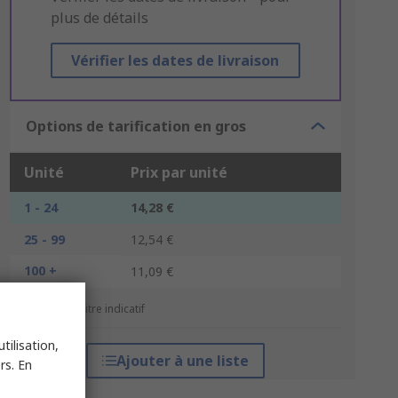
plus de détails
Vérifier les dates de livraison
Options de tarification en gros
Unité
Prix par unité
1 - 24
14,28 €
25 - 99
12,54 €
100 +
11,09 €
*Prix donné à titre indicatif
tilisation,
Ajouter à une liste
rs. En