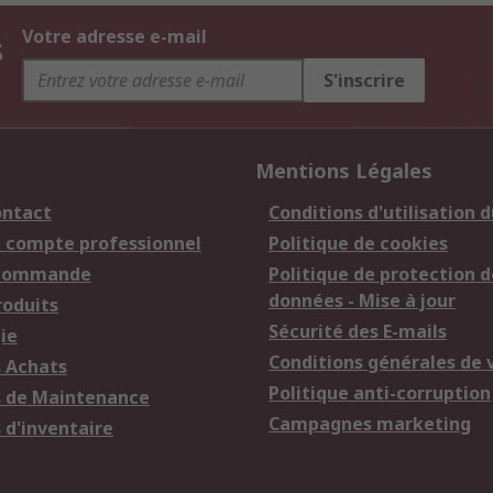
s
Votre adresse e-mail
S'inscrire
Mentions Légales
ontact
Conditions d'utilisation d
n compte professionnel
Politique de cookies
 commande
Politique de protection d
données - Mise à jour
roduits
Sécurité des E-mails
ie
Conditions générales de 
s Achats
Politique anti-corruption
s de Maintenance
Campagnes marketing
 d'inventaire