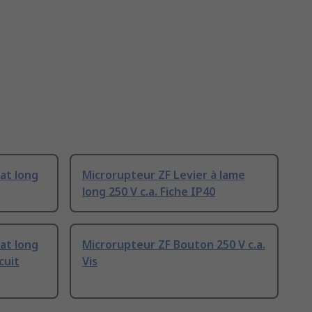
at long
Microrupteur ZF Levier à lame
long 250 V c.a. Fiche IP40
at long
Microrupteur ZF Bouton 250 V c.a.
cuit
Vis