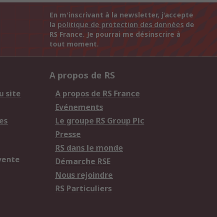
En m'inscrivant à la newsletter, j'accepte
la
politique de protection des données
de
RS France. Je pourrai me désinscrire à
tout moment.
A propos de RS
u site
A propos de RS France
Evénements
es
Le groupe RS Group Plc
Presse
RS dans le monde
vente
Démarche RSE
Nous rejoindre
RS Particuliers