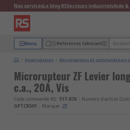
Nos services
Le blog RS
Secteurs industriels
Aide &
Menu
Références fabricant
/
Interrupteurs
/
Microrupteurs et commutateurs d
Microrupteur ZF Levier long
c.a., 20A, Vis
Code commande RS
:
517-876
Numéro d'article Dist
GPTCRS01
Marque
:
ZF