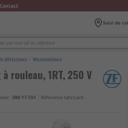
 Contact
Suivi de co
e détecteurs
/
Microrupteurs
 à rouleau, 1RT, 250 V
relec
:
300-17-551
Référence fabricant
: