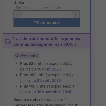
Add
Unité
to
Sélectionner ou entrer la quantité
Basket
Commander
Frais de traitement offerts pour les
commandes supérieures à 50,00 €
Stock limité
Plus
52
unité(s) expédiée(s) à
partir du
10 août 2026
Plus
100
unité(s) expédiée(s) à
partir du
31 août 2026
Plus
100
unité(s) expédiée(s) à
partir du
30 novembre 2026
Besoin de plus?
Cliquez sur "
Vérifier les dates de livraison " pour