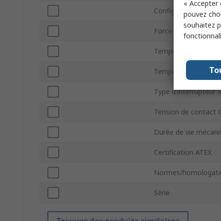
« Accepter 
Configuration de co
pouvez choi
souhaitez pa
Force d&#146;actio
fonctionnal
Température minim
To
Température d'utili
Type d'interrupteur 
Tension de contact 
Durée de vie mécani
Certification ATEX
Normes/homologati
Série