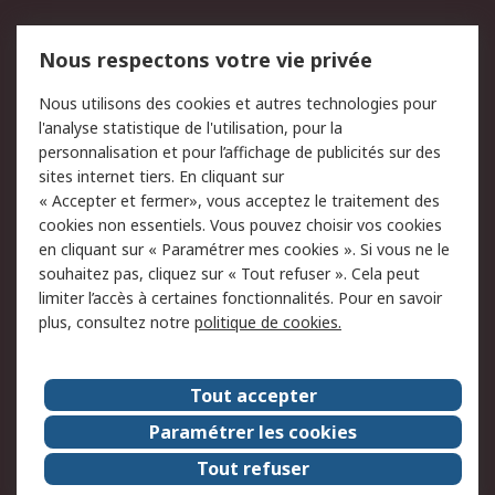
Mentions Légales
Nous respectons votre vie privée
Conditions d'utilisation
Politique de cookies
Nous utilisons des cookies et autres technologies pour
du site
l'analyse statistique de l'utilisation, pour la
Politique de protection
Sécurité des E-mails
personnalisation et pour l’affichage de publicités sur des
des données - Mise à
sites internet tiers. En cliquant sur
jour
« Accepter et fermer», vous acceptez le traitement des
Conditions générales
Politique anti-
cookies non essentiels. Vous pouvez choisir vos cookies
de vente
corruption
en cliquant sur « Paramétrer mes cookies ». Si vous ne le
souhaitez pas, cliquez sur « Tout refuser ». Cela peut
Campagnes marketing
limiter l’accès à certaines fonctionnalités. Pour en savoir
plus, consultez notre
politique de cookies.
A propos de RS
A propos de RS France
Evénements
Tout accepter
Le groupe RS Group Plc
Presse
Paramétrer les cookies
RS dans le monde
Démarche RSE
Tout refuser
Nous rejoindre
RS Particuliers