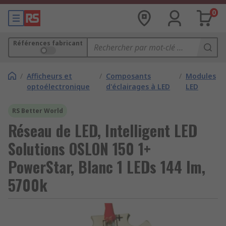
0
Références fabricant
/
Afficheurs et
/
Composants
/
Modules
optoélectronique
d'éclairages à LED
LED
RS Better World
Réseau de LED, Intelligent LED
Solutions OSLON 150 1+
PowerStar, Blanc 1 LEDs 144 lm,
5700k