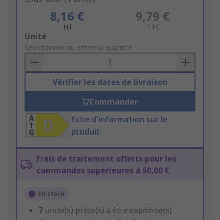
8,16 €
9,79 €
HT
TTC
Add
Unité
to
Sélectionner ou entrer la quantité
Basket
Vérifier les dates de livraison
Commander
fiche d’information sur le
produit
Frais de traitement offerts pour les
commandes supérieures à 50,00 €
En stock
7
unité(s) prête(s) à être expédiée(s)