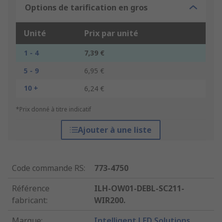
Options de tarification en gros
Unité
Prix par unité
1 - 4
7,39 €
5 - 9
6,95 €
10 +
6,24 €
*Prix donné à titre indicatif
Ajouter à une liste
Code commande RS
:
773-4750
Référence
ILH-OW01-DEBL-SC211-
fabricant
:
WIR200.
Marque
:
Intelligent LED Solutions