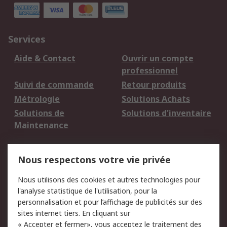
Services
Aide & Contact
Ouvrir un compte
professionnel
Suivi de commande
Retour produits
Métrologie
Solutions Achats
Solutions de
Solutions d'inventaire
Maintenance
Mentions Légales
Nous respectons votre vie privée
Conditions d'utilisation
Politique de cookies
Nous utilisons des cookies et autres technologies pour
du site
l'analyse statistique de l'utilisation, pour la
Politique de protection
Sécurité des E-mails
personnalisation et pour l’affichage de publicités sur des
des données - Mise à
sites internet tiers. En cliquant sur
jour
« Accepter et fermer», vous acceptez le traitement des