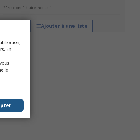
*Prix donné à titre indicatif
Ajouter à une liste
tilisation,
rs. En
 Vous
e le
epter