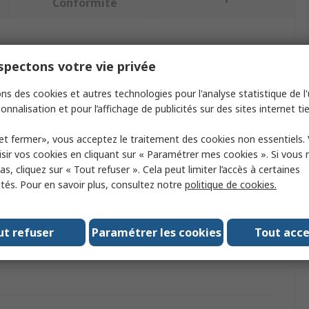
Conformité
ectionnant un ou plusieurs attributs.
pectons votre vie privée
t
Valeur
ns des cookies et autres technologies pour l'analyse statistique de l'u
onnalisation et pour l’affichage de publicités sur des sites internet tie
Siemens
et fermer», vous acceptez le traitement des cookies non essentiels.
upport de lentille
Type C
sir vos cookies en cliquant sur « Paramétrer mes cookies ». Si vous n
s, cliquez sur « Tout refuser ». Cela peut limiter l’accès à certaines
produit
Objectif photo
ités. Pour en savoir plus, consultez notre
politique de cookies.
35 mm
SIMATIC MV500
ut refuser
Paramétrer les cookies
Tout acc