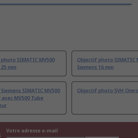
f photo SIMATIC MV500
Objectif photo SIMATIC
 25 mm
Siemens 16 mm
f Siemens SIMATIC MV500
Objectif photo SVH Omr
er avec MV500 Tube
eur
s
Votre adresse e-mail