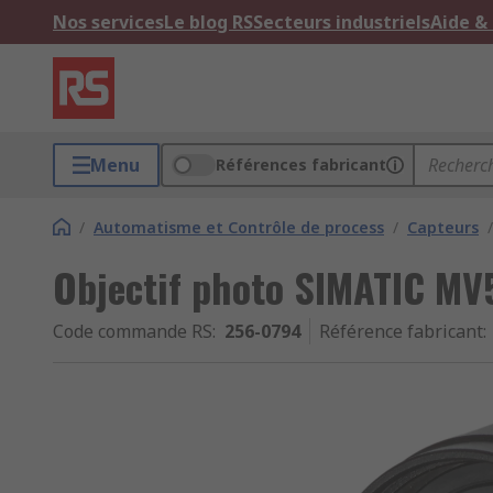
Nos services
Le blog RS
Secteurs industriels
Aide &
Menu
Références fabricant
/
Automatisme et Contrôle de process
/
Capteurs
/
Objectif photo SIMATIC M
Code commande RS
:
256-0794
Référence fabricant
: