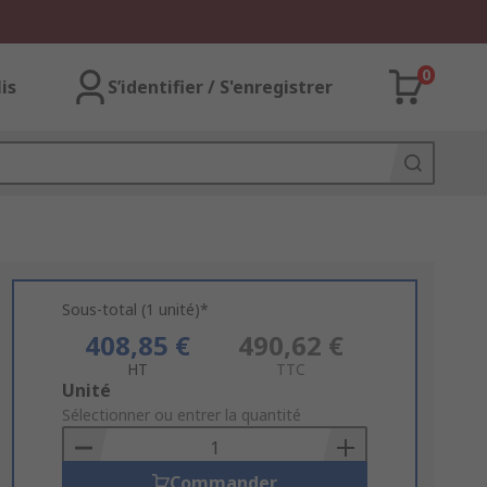
0
lis
S’identifier / S'enregistrer
Sous-total (1 unité)*
408,85 €
490,62 €
HT
TTC
Add
Unité
to
Sélectionner ou entrer la quantité
Basket
Commander