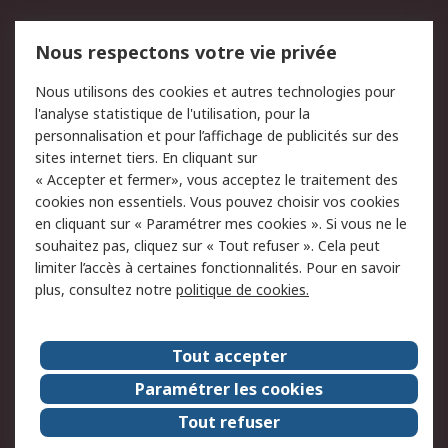
Mentions Légales
Nous respectons votre vie privée
Conditions d'utilisation
Politique de cookies
Nous utilisons des cookies et autres technologies pour
du site
l'analyse statistique de l'utilisation, pour la
Politique de protection
Sécurité des E-mails
personnalisation et pour l’affichage de publicités sur des
des données - Mise à
sites internet tiers. En cliquant sur
jour
« Accepter et fermer», vous acceptez le traitement des
Conditions générales
Politique anti-
cookies non essentiels. Vous pouvez choisir vos cookies
de vente
corruption
en cliquant sur « Paramétrer mes cookies ». Si vous ne le
souhaitez pas, cliquez sur « Tout refuser ». Cela peut
Campagnes marketing
limiter l’accès à certaines fonctionnalités. Pour en savoir
plus, consultez notre
politique de cookies.
A propos de RS
A propos de RS France
Evénements
Tout accepter
Le groupe RS Group Plc
Presse
Paramétrer les cookies
RS dans le monde
Démarche RSE
Tout refuser
Nous rejoindre
RS Particuliers