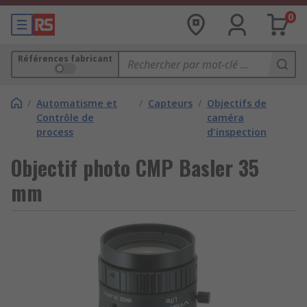
0
Références fabricant
/
Automatisme et
/
Capteurs
/
Objectifs de
Contrôle de
caméra
process
d'inspection
Objectif photo CMP Basler 35
mm