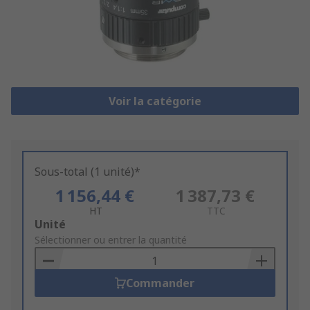
Voir la catégorie
Sous-total (1 unité)*
1 156,44 €
1 387,73 €
HT
TTC
Add
Unité
to
Sélectionner ou entrer la quantité
Basket
Commander